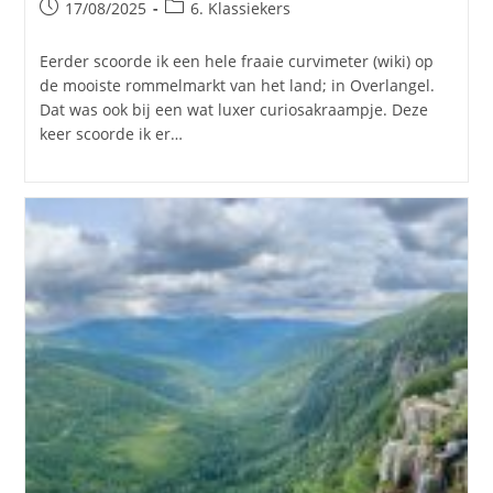
Bericht
Berichtcategorie:
17/08/2025
6. Klassiekers
gepubliceerd
op:
Eerder scoorde ik een hele fraaie curvimeter (wiki) op
de mooiste rommelmarkt van het land; in Overlangel.
Dat was ook bij een wat luxer curiosakraampje. Deze
keer scoorde ik er…