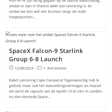
Finn en ik zijn terug gegaan op de laatste vakantiedag,
omdat er dan in theorie wéér een lancering is, én
omdat we dan wel een bustour langs de oude
hoogtepunten…
SpaceX Falcon-9 Starlink
Group 6-8 Launch
Bericht
Berichtcategorie:
12/08/2023
1. Astronomie
gepubliceerd
op:
Raket Lancering Cape Canaveral Tegenwoordig heb ik
geduld, maar ook het doorzettingsvermogen en mazzel
om eerst de capsule van de Apollo 10 te zien in Londen,
nu dan Kennedy Space…