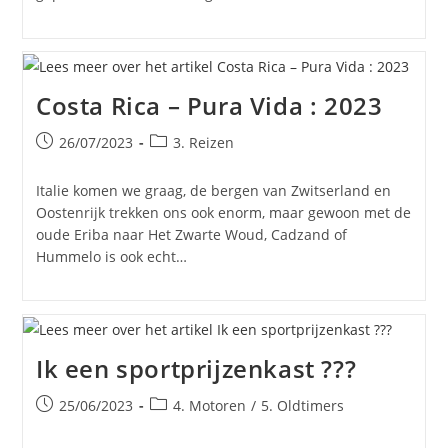
Costa Rica – Pura Vida : 2023
Bericht
Berichtcategorie:
26/07/2023
3. Reizen
gepubliceerd
op:
Italie komen we graag, de bergen van Zwitserland en
Oostenrijk trekken ons ook enorm, maar gewoon met de
oude Eriba naar Het Zwarte Woud, Cadzand of
Hummelo is ook echt…
Ik een sportprijzenkast ???
Bericht
Berichtcategorie:
25/06/2023
4. Motoren
/
5. Oldtimers
gepubliceerd
op: