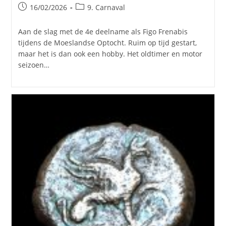
Bericht
Berichtcategorie:
16/02/2026
9. Carnaval
gepubliceerd
op:
Aan de slag met de 4e deelname als Figo Frenabis
tijdens de Moeslandse Optocht. Ruim op tijd gestart,
maar het is dan ook een hobby. Het oldtimer en motor
seizoen…