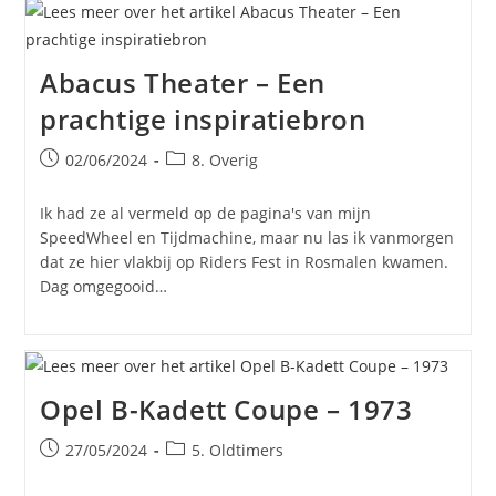
Abacus Theater – Een
prachtige inspiratiebron
Bericht
Berichtcategorie:
02/06/2024
8. Overig
gepubliceerd
op:
Ik had ze al vermeld op de pagina's van mijn
SpeedWheel en Tijdmachine, maar nu las ik vanmorgen
dat ze hier vlakbij op Riders Fest in Rosmalen kwamen.
Dag omgegooid…
Opel B-Kadett Coupe – 1973
Bericht
Berichtcategorie:
27/05/2024
5. Oldtimers
gepubliceerd
op: