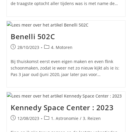
de traagste optocht aller tijdens was is met name de…
Benelli 502C
Bericht
Berichtcategorie:
28/10/2023
4. Motoren
gepubliceerd
op:
Bij thuiskomst eerst even eigen maken en even flink
schoonmaken, zodat ie weer net zo nieuw kijkt als ie is:
Pas 3 jaar oud (juni 2020, jaar later pas voor…
Kennedy Space Center : 2023
Bericht
Berichtcategorie:
12/08/2023
1. Astronomie
/
3. Reizen
gepubliceerd
op: