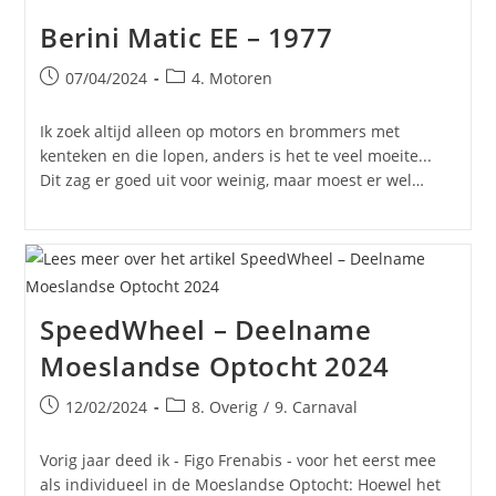
Berini Matic EE – 1977
Bericht
Berichtcategorie:
07/04/2024
4. Motoren
gepubliceerd
op:
Ik zoek altijd alleen op motors en brommers met
kenteken en die lopen, anders is het te veel moeite...
Dit zag er goed uit voor weinig, maar moest er wel…
SpeedWheel – Deelname
Moeslandse Optocht 2024
Bericht
Berichtcategorie:
12/02/2024
8. Overig
/
9. Carnaval
gepubliceerd
op:
Vorig jaar deed ik - Figo Frenabis - voor het eerst mee
als individueel in de Moeslandse Optocht: Hoewel het