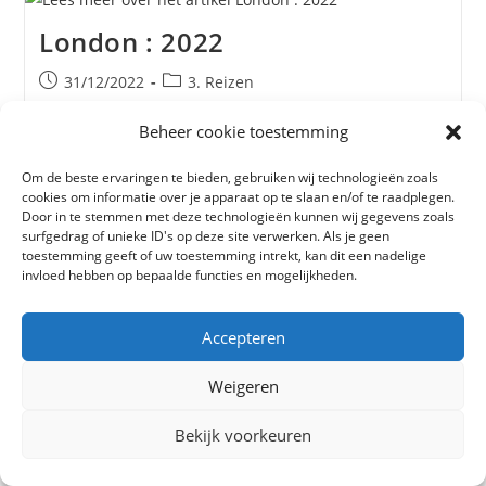
London : 2022
Bericht
Berichtcategorie:
31/12/2022
3. Reizen
gepubliceerd
op:
Beheer cookie toestemming
Het is zeker 20 jaar geleden dat we een weekendje in
London waren. De kids zijn er nog nooit geweest en dus
Om de beste ervaringen te bieden, gebruiken wij technologieën zoals
werd het weer een toeristische ontdekkingsreis voor
cookies om informatie over je apparaat op te slaan en/of te raadplegen.
ons…
Door in te stemmen met deze technologieën kunnen wij gegevens zoals
surfgedrag of unieke ID's op deze site verwerken. Als je geen
toestemming geeft of uw toestemming intrekt, kan dit een nadelige
invloed hebben op bepaalde functies en mogelijkheden.
Accepteren
Spreker op Antique Telescope
Society 2022 Convention:
Weigeren
Beautiful Mistakes
Bekijk voorkeuren
Bericht
Berichtcategorie:
20/11/2022
1. Astronomie
gepubliceerd