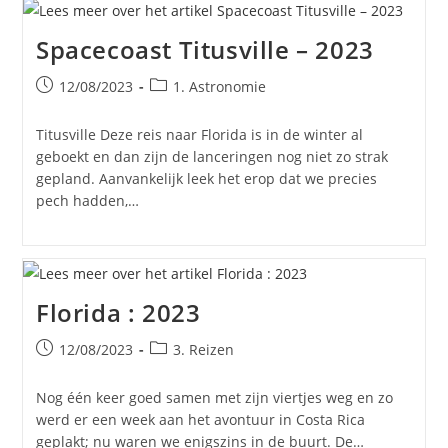
Spacecoast Titusville – 2023
Bericht
Berichtcategorie:
12/08/2023
1. Astronomie
gepubliceerd
op:
Titusville Deze reis naar Florida is in de winter al
geboekt en dan zijn de lanceringen nog niet zo strak
gepland. Aanvankelijk leek het erop dat we precies
pech hadden,…
Florida : 2023
Bericht
Berichtcategorie:
12/08/2023
3. Reizen
gepubliceerd
op:
Nog één keer goed samen met zijn viertjes weg en zo
werd er een week aan het avontuur in Costa Rica
geplakt; nu waren we enigszins in de buurt. De…