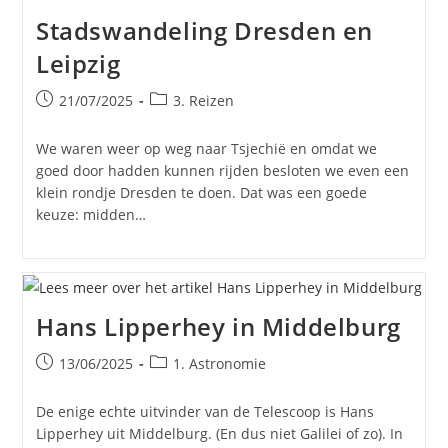
Stadswandeling Dresden en
Leipzig
Bericht
Berichtcategorie:
21/07/2025
3. Reizen
gepubliceerd
op:
We waren weer op weg naar Tsjechië en omdat we
goed door hadden kunnen rijden besloten we even een
klein rondje Dresden te doen. Dat was een goede
keuze: midden…
Hans Lipperhey in Middelburg
Bericht
Berichtcategorie:
13/06/2025
1. Astronomie
gepubliceerd
op:
De enige echte uitvinder van de Telescoop is Hans
Lipperhey uit Middelburg. (En dus niet Galilei of zo). In