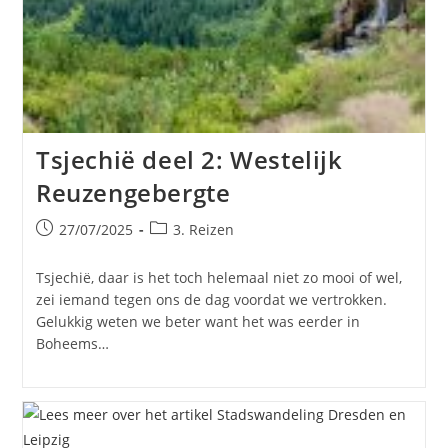
Tsjechië deel 2: Westelijk
Reuzengebergte
Bericht
Berichtcategorie:
27/07/2025
3. Reizen
gepubliceerd
op:
Tsjechië, daar is het toch helemaal niet zo mooi of wel,
zei iemand tegen ons de dag voordat we vertrokken.
Gelukkig weten we beter want het was eerder in
Boheems…