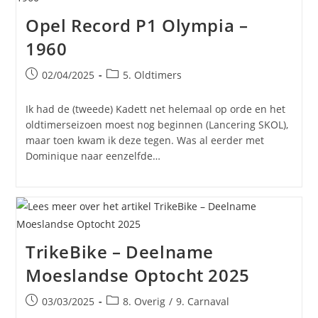
Opel Record P1 Olympia –
1960
Bericht
Berichtcategorie:
02/04/2025
5. Oldtimers
gepubliceerd
op:
Ik had de (tweede) Kadett net helemaal op orde en het
oldtimerseizoen moest nog beginnen (Lancering SKOL),
maar toen kwam ik deze tegen. Was al eerder met
Dominique naar eenzelfde…
TrikeBike – Deelname
Moeslandse Optocht 2025
Bericht
Berichtcategorie:
03/03/2025
8. Overig
/
9. Carnaval
gepubliceerd