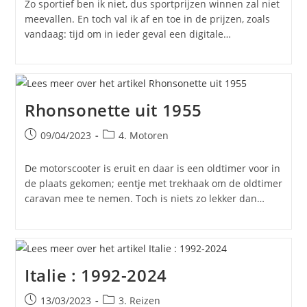
Zo sportief ben ik niet, dus sportprijzen winnen zal niet
meevallen. En toch val ik af en toe in de prijzen, zoals
vandaag: tijd om in ieder geval een digitale…
Rhonsonette uit 1955
Bericht
Berichtcategorie:
09/04/2023
4. Motoren
gepubliceerd
op:
De motorscooter is eruit en daar is een oldtimer voor in
de plaats gekomen; eentje met trekhaak om de oldtimer
caravan mee te nemen. Toch is niets zo lekker dan…
Italie : 1992-2024
Bericht
Berichtcategorie:
13/03/2023
3. Reizen