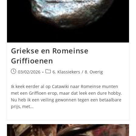
Griekse en Romeinse
Griffioenen
Bericht
Berichtcategorie:
03/02/2026
6. Klassiekers
/
8. Overig
gepubliceerd
op:
Ik keek eerder al op Catawiki naar Romeinse munten
met een Griffioen erop, maar dat leek een dure hobby.
Nu heb ik een veiling gewonnen tegen een betaalbare
prijs, met…