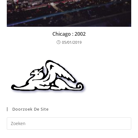
Chicago : 2002
05/01/2019
Doorzoek De Site
Dr
op
Es