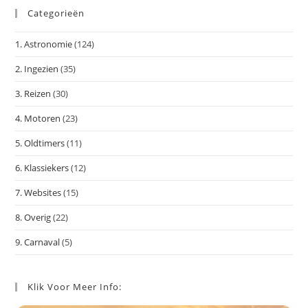
Categorieën
om
het
1. Astronomie
(124)
zoe
te
2. Ingezien
(35)
slu
3. Reizen
(30)
4. Motoren
(23)
5. Oldtimers
(11)
6. Klassiekers
(12)
7. Websites
(15)
8. Overig
(22)
9. Carnaval
(5)
Klik Voor Meer Info: