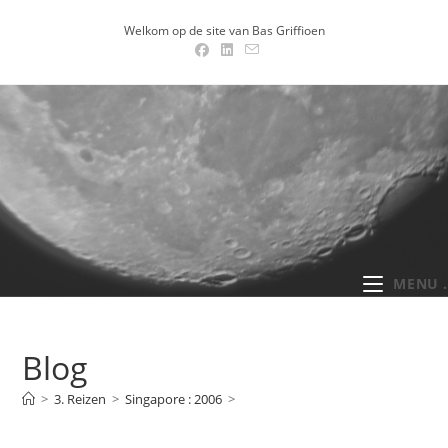
Ga
Welkom op de site van Bas Griffioen
naar
inhoud
MENU .
Blog
>
3. Reizen
>
Singapore : 2006
>