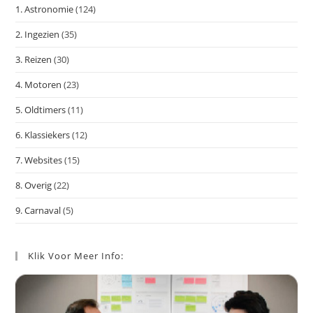
1. Astronomie
(124)
zoe
te
2. Ingezien
(35)
slu
3. Reizen
(30)
4. Motoren
(23)
5. Oldtimers
(11)
6. Klassiekers
(12)
7. Websites
(15)
8. Overig
(22)
9. Carnaval
(5)
Klik Voor Meer Info: