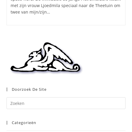
met zijn vrouw Ljoedmila speciaal naar de Theetuin om
twee van mijn/zijn…
Doorzoek De Site
Dr
op
Es
Categorieën
om
het