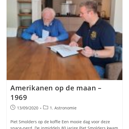
Amerikanen op de maan –
1969
Bericht
Berichtcategorie:
13/09/2020
1. Astronomie
gepubliceerd
op:
Piet Smolders op de koffie Een mooie dag voor deze
space-nerd. De inmiddels 80 jarige Piet Smolders kwam