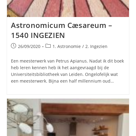
Astronomicum Cæsareum –
1540 INGEZIEN
Bericht
Berichtcategorie:
26/09/2020
1. Astronomie
/
2. Ingezien
gepubliceerd
op:
Een meesterwerk van Petrus Apianus. Nadat ik dit boek
heb leren kennen heb ik het aangevraagd bij de
Universiteitsbibliotheek van Leiden. Ongelofelijk wat
een meesterwerk. Bijna een half millennium oud…