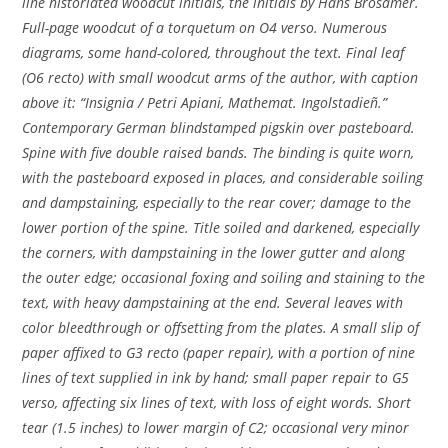
line historiated woodcut initials, the initials by Hans Brosamer.
Full-page woodcut of a torquetum on O4 verso. Numerous
diagrams, some hand-colored, throughout the text. Final leaf
(O6 recto) with small woodcut arms of the author, with caption
above it: “Insignia / Petri Apiani, Mathemat. Ingolstadieñ.”
Contemporary German blindstamped pigskin over pasteboard.
Spine with five double raised bands. The binding is quite worn,
with the pasteboard exposed in places, and considerable soiling
and dampstaining, especially to the rear cover; damage to the
lower portion of the spine. Title soiled and darkened, especially
the corners, with dampstaining in the lower gutter and along
the outer edge; occasional foxing and soiling and staining to the
text, with heavy dampstaining at the end. Several leaves with
color bleedthrough or offsetting from the plates. A small slip of
paper affixed to G3 recto (paper repair), with a portion of nine
lines of text supplied in ink by hand; small paper repair to G5
verso, affecting six lines of text, with loss of eight words. Short
tear (1.5 inches) to lower margin of C2; occasional very minor