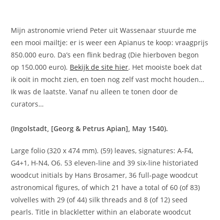
Mijn astronomie vriend Peter uit Wassenaar stuurde me
een mooi mailtje: er is weer een Apianus te koop: vraagprijs
850.000 euro. Da’s een flink bedrag (Die hierboven begon
op 150.000 euro).
Bekijk de site hier
. Het mooiste boek dat
ik ooit in mocht zien, en toen nog zelf vast mocht houden…
Ik was de laatste. Vanaf nu alleen te tonen door de
curators…
(Ingolstadt, [Georg & Petrus Apian], May 1540).
Large folio (320 x 474 mm). (59) leaves, signatures: A-F4,
G4+1, H-N4, O6. 53 eleven-line and 39 six-line historiated
woodcut initials by Hans Brosamer, 36 full-page woodcut
astronomical figures, of which 21 have a total of 60 (of 83)
volvelles with 29 (of 44) silk threads and 8 (of 12) seed
pearls. Title in blackletter within an elaborate woodcut