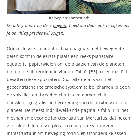
Titelpagina: Fantastisch !
De uitleg hoort bij deze
pagina
: Goed om daar ook te kijken als
je de uitleg precies wil volgen.
Onder de verscheidenheid aan pagina’s met bewegende
delen komt in de eerste plaats een reeks planetaire
equatoria, papierwielen om de plaatsen van de planeten
binnen de dierenriem te vinden. Folio’s [B3] tot en met FIII
bevatten deze apparaten. Door alle details van het
geocentrische Ptolemeïsche systeem te belichamen, bieden
de volvelles en threaded charts een opmerkelijk
nauwkeurige grafische berekening van de positie van een
planeet. De meest indrukwekkende pagina is folio [E4], het
mechanisme voor de lengtegraad van Mercurius, dat negen
gedrukte delen bevat plus een complexe verborgen
infrastructuur om beweging rond vier afzonderlijke assen