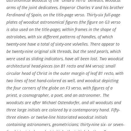
astronomical woodcut of the “Umbra Terra” beneath; woodcut
arms of the joint dedicatees, Emperor Charles V and his brother
Ferdinand of Spain, on the title-page verso. Thirty-six full-page
plates of woodcut astronomical figures (the figure on G3 verso
is also used on the title-page), within frames in the shape of
astrolabes, with six different patterns of handles, of which
twenty-one have a total of sixty-one volvelles. There appear to
be twenty-nine original silk threads, but the seed pearls, which
were used as sliding indicators, have all been lost. Two woodcut
architectural head-pieces (on B1 recto and M4 verso); small
circular head of Christ in the outer margin of leaf B1 recto, with
two lines of text hand-colored as well, and woodcut depicting
the four corners of the globe on F3 verso, with figures of a
priest, a cosmographer, a poet, and an astronomer. The
woodcuts are after Michael Ostendorfer, and all woodcuts and
three large initials are colored by a contemporary hand. Fifty-
three eleven- or twelve-line historiated woodcut initials
containing astronomers, geometricians; thirty-nine six- or seven-