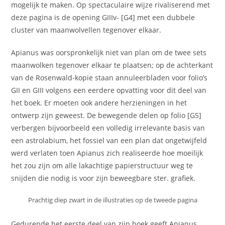
mogelijk te maken. Op spectaculaire wijze rivaliserend met
deze pagina is de opening GIIIv- [G4] met een dubbele
cluster van maanwolvellen tegenover elkaar.
Apianus was oorspronkelijk niet van plan om de twee sets
maanwolken tegenover elkaar te plaatsen; op de achterkant
van de Rosenwald-kopie staan ​​annuleerbladen voor folio’s
GII en GIII volgens een eerdere opvatting voor dit deel van
het boek. Er moeten ook andere herzieningen in het
ontwerp zijn geweest. De bewegende delen op folio [G5]
verbergen bijvoorbeeld een volledig irrelevante basis van
een astrolabium, het fossiel van een plan dat ongetwijfeld
werd verlaten toen Apianus zich realiseerde hoe moeilijk
het zou zijn om alle lakachtige papierstructuur weg te
snijden die nodig is voor zijn beweegbare ster. grafiek.
Prachtig diep zwart in de illustraties op de tweede pagina
Gedurende het eerste deel van zijn boek geeft Apianus