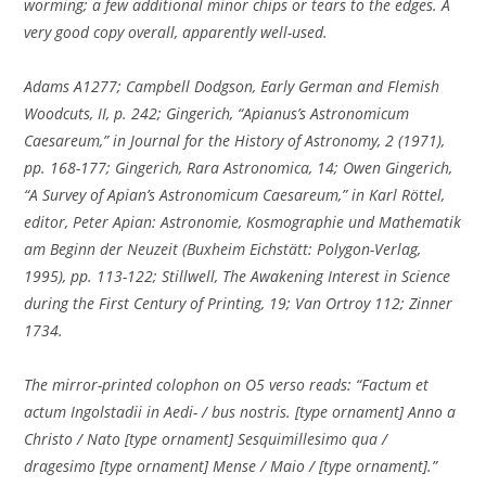
worming; a few additional minor chips or tears to the edges. A
very good copy overall, apparently well-used.
Adams A1277; Campbell Dodgson, Early German and Flemish
Woodcuts, II, p. 242; Gingerich, “Apianus’s Astronomicum
Caesareum,” in Journal for the History of Astronomy, 2 (1971),
pp. 168-177; Gingerich, Rara Astronomica, 14; Owen Gingerich,
“A Survey of Apian’s Astronomicum Caesareum,” in Karl Röttel,
editor, Peter Apian: Astronomie, Kosmographie und Mathematik
am Beginn der Neuzeit (Buxheim Eichstätt: Polygon-Verlag,
1995), pp. 113-122; Stillwell, The Awakening Interest in Science
during the First Century of Printing, 19; Van Ortroy 112; Zinner
1734.
The mirror-printed colophon on O5 verso reads: “Factum et
actum Ingolstadii in Aedi- / bus nostris. [type ornament] Anno a
Christo / Nato [type ornament] Sesquimillesimo qua /
dragesimo [type ornament] Mense / Maio / [type ornament].”