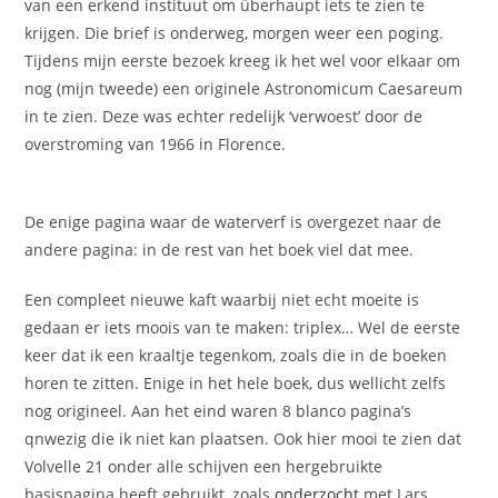
van een erkend instituut om überhaupt iets te zien te
krijgen. Die brief is onderweg, morgen weer een poging.
Tijdens mijn eerste bezoek kreeg ik het wel voor elkaar om
nog (mijn tweede) een originele Astronomicum Caesareum
in te zien. Deze was echter redelijk ‘verwoest’ door de
overstroming van 1966 in Florence.
De enige pagina waar de waterverf is overgezet naar de
andere pagina: in de rest van het boek viel dat mee.
Een compleet nieuwe kaft waarbij niet echt moeite is
gedaan er iets moois van te maken: triplex… Wel de eerste
keer dat ik een kraaltje tegenkom, zoals die in de boeken
horen te zitten. Enige in het hele boek, dus wellicht zelfs
nog origineel. Aan het eind waren 8 blanco pagina’s
qnwezig die ik niet kan plaatsen. Ook hier mooi te zien dat
Volvelle 21 onder alle schijven een hergebruikte
basispagina heeft gebruikt, zoals
onderzocht
met Lars