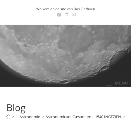
Ga
Welkom op de site van Bas Griffioen
naar
inhoud
MENU .
Blog
>
1. Astronomie
>
Astronomicum Cæsareum – 1540 INGEZIEN
>