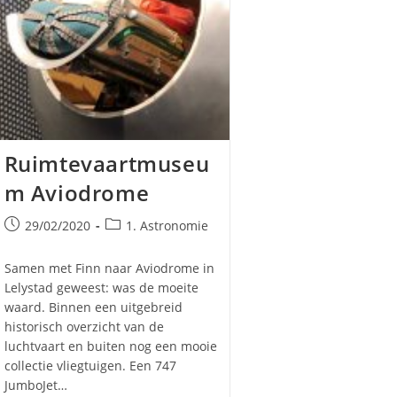
Ruimtevaartmuseu
m Aviodrome
l
Bericht
Berichtcategorie:
29/02/2020
1. Astronomie
gepubliceerd
op:
Samen met Finn naar Aviodrome in
Lelystad geweest: was de moeite
waard. Binnen een uitgebreid
historisch overzicht van de
luchtvaart en buiten nog een mooie
collectie vliegtuigen. Een 747
JumboJet…