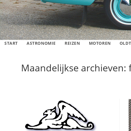
START
ASTRONOMIE
REIZEN
MOTOREN
OLDT
Maandelijkse archieven: 