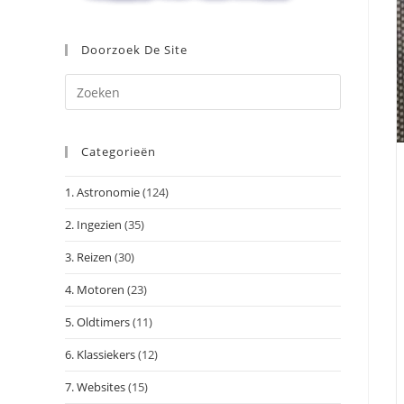
Doorzoek De Site
Druk
op
Escape
Categorieën
om
het
1. Astronomie
(124)
zoekpanee
te
2. Ingezien
(35)
sluiten.
3. Reizen
(30)
4. Motoren
(23)
5. Oldtimers
(11)
6. Klassiekers
(12)
7. Websites
(15)