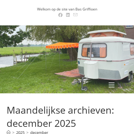
Ga
Welkom op de site van Bas Griffioen
naar
inhoud
MENU .
Maandelijkse archieven:
december 2025
>
2025
>
december