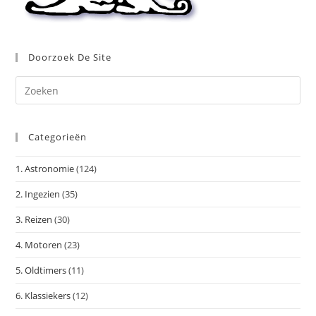
Doorzoek De Site
Dr
op
Es
Categorieën
om
het
1. Astronomie
(124)
zoe
te
2. Ingezien
(35)
slu
3. Reizen
(30)
4. Motoren
(23)
5. Oldtimers
(11)
6. Klassiekers
(12)