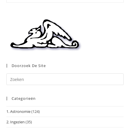
Doorzoek De Site
Dr
op
Es
Categorieën
om
het
1. Astronomie
(124)
zoe
te
2. Ingezien
(35)
slu