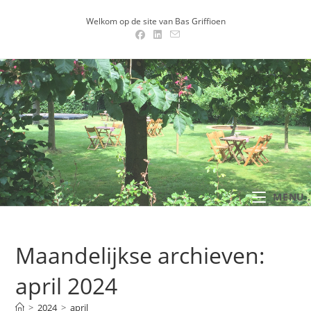
Ga
Welkom op de site van Bas Griffioen
naar
inhoud
MENU .
Maandelijkse archieven:
april 2024
>
2024
>
april