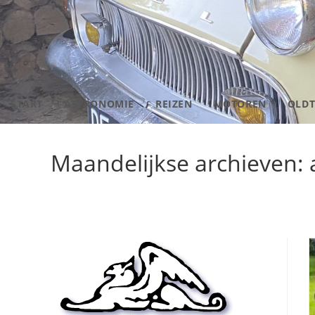
START
ASTRONOMIE
REIZEN
MOTOREN
OLDT
Maandelijkse archieven: