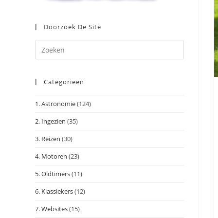
Doorzoek De Site
Druk
op
Escape
Categorieën
om
het
1. Astronomie
(124)
zoekpanee
te
2. Ingezien
(35)
sluiten.
3. Reizen
(30)
4. Motoren
(23)
5. Oldtimers
(11)
6. Klassiekers
(12)
7. Websites
(15)