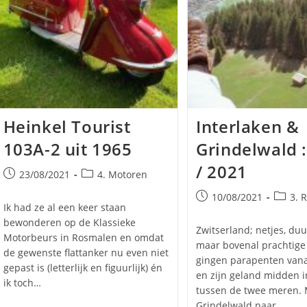
Heinkel Tourist
Interlaken &
103A-2 uit 1965
Grindelwald 
l
/ 2021
Bericht
Berichtcategorie:
23/08/2021
4. Motoren
gepubliceerd
Bericht
Bericht
10/08/2021
3. 
op:
Ik had ze al een keer staan
gepubliceerd
bewonderen op de Klassieke
op:
Zwitserland; netjes, duur
Motorbeurs in Rosmalen en omdat
maar bovenal prachtige
de gewenste flattanker nu even niet
gingen parapenten vana
gepast is (letterlijk en figuurlijk) én
en zijn geland midden i
ik toch…
tussen de twee meren. 
Grindelwald naar…