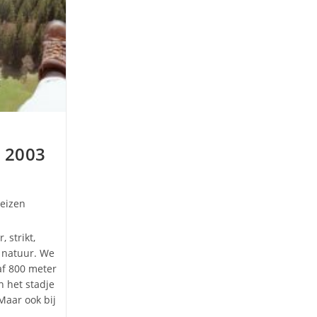
: 2003
categorie:
Reizen
, strikt,
 natuur. We
f 800 meter
n het stadje
Maar ook bij