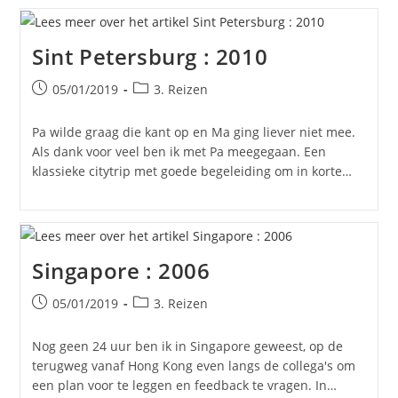
Sint Petersburg : 2010
Bericht
Berichtcategorie:
05/01/2019
3. Reizen
gepubliceerd
op:
Pa wilde graag die kant op en Ma ging liever niet mee.
Als dank voor veel ben ik met Pa meegegaan. Een
klassieke citytrip met goede begeleiding om in korte…
Singapore : 2006
Bericht
Berichtcategorie:
05/01/2019
3. Reizen
gepubliceerd
op:
Nog geen 24 uur ben ik in Singapore geweest, op de
terugweg vanaf Hong Kong even langs de collega's om
een plan voor te leggen en feedback te vragen. In…