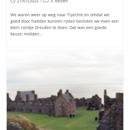
Bericht
Berichtcategorie:
21/07/2025
3. Reizen
gepubliceerd
op:
We waren weer op weg naar Tsjechië en omdat we
goed door hadden kunnen rijden besloten we even een
klein rondje Dresden te doen. Dat was een goede
keuze: midden…