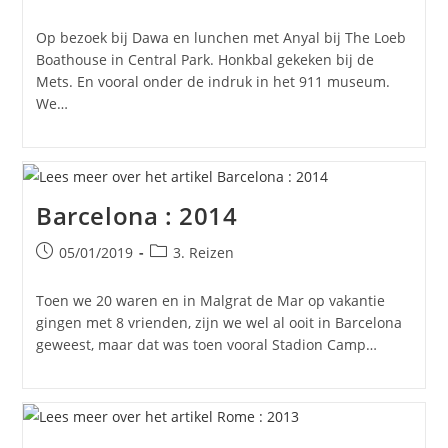
gepubliceerd
op:
Op bezoek bij Dawa en lunchen met Anyal bij The Loeb
Boathouse in Central Park. Honkbal gekeken bij de
Mets. En vooral onder de indruk in het 911 museum.
We…
Barcelona : 2014
Bericht
Berichtcategorie:
05/01/2019
3. Reizen
gepubliceerd
op:
Toen we 20 waren en in Malgrat de Mar op vakantie
gingen met 8 vrienden, zijn we wel al ooit in Barcelona
geweest, maar dat was toen vooral Stadion Camp…