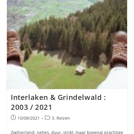
Interlaken & Grindelwald :
2003 / 2021
Bericht
Berichtcategorie:
10/08/2021
3. Reizen
gepubliceerd
op:
Zwitserland; netjes, duur, strikt, maar bovenal prachtige