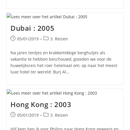
Dubai : 2005
Bericht
Berichtcategorie:
05/01/2019
3. Reizen
gepubliceerd
op:
Na jaren tentjes en krakkemikkige berghutjes als
vakantie te hebben beschouwd, gooiden we voor de
huwelijksreis het roer helemaal om: op naar het meest
luxe hotel ter wereld: Burj Al…
Hong Kong : 2003
Bericht
Berichtcategorie:
05/01/2019
3. Reizen
gepubliceerd
op:
Vijf keer ben ik voor Philips naar Hong Kong geweest en