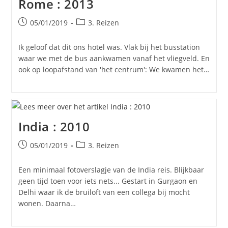
Rome : 2013
Bericht
Berichtcategorie:
05/01/2019
3. Reizen
gepubliceerd
op:
Ik geloof dat dit ons hotel was. Vlak bij het busstation
waar we met de bus aankwamen vanaf het vliegveld. En
ook op loopafstand van 'het centrum': We kwamen het…
India : 2010
Bericht
Berichtcategorie:
05/01/2019
3. Reizen
gepubliceerd
op:
Een minimaal fotoverslagje van de India reis. Blijkbaar
geen tijd toen voor iets nets... Gestart in Gurgaon en
Delhi waar ik de bruiloft van een collega bij mocht
wonen. Daarna…