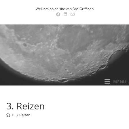
Ga
Welkom op de site van Bas Griffioen
naar
inhoud
MENU .
3. Reizen
>
3. Reizen