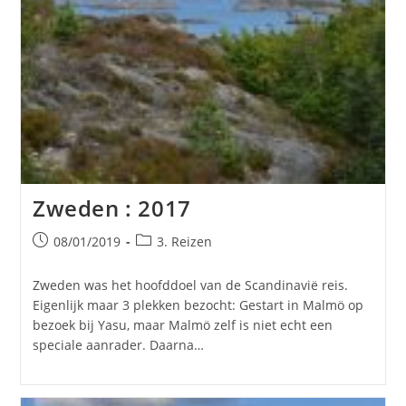
Zweden : 2017
Bericht
Berichtcategorie:
08/01/2019
3. Reizen
gepubliceerd
op:
Zweden was het hoofddoel van de Scandinavië reis.
Eigenlijk maar 3 plekken bezocht: Gestart in Malmö op
bezoek bij Yasu, maar Malmö zelf is niet echt een
speciale aanrader. Daarna…