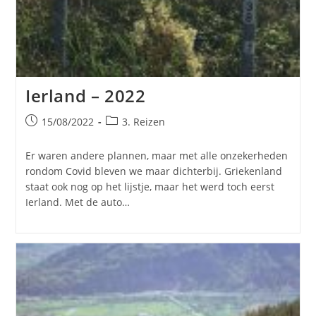
Ierland – 2022
Bericht
Berichtcategorie:
15/08/2022
3. Reizen
gepubliceerd
op:
Er waren andere plannen, maar met alle onzekerheden
rondom Covid bleven we maar dichterbij. Griekenland
staat ook nog op het lijstje, maar het werd toch eerst
Ierland. Met de auto…