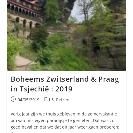
Boheems Zwitserland & Praag
in Tsjechië : 2019
Bericht
Berichtcategorie:
04/05/2019
3. Reizen
gepubliceerd
op:
Vorig jaar zijn we thuis gebleven in de zomervakantie
om van ons eigen paradijsje te genieten. Dat was zo
goed bevallen dat we dat dit jaar weer gaan proberen: