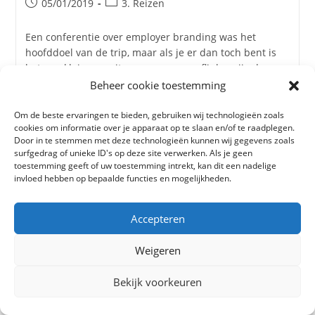
Bericht
Berichtcategorie:
05/01/2019
3. Reizen
gepubliceerd
op:
Een conferentie over employer branding was het
hoofddoel van de trip, maar als je er dan toch bent is
het een kleine moeite om er nog een flinke vrije dag…
Beheer cookie toestemming
Om de beste ervaringen te bieden, gebruiken wij technologieën zoals
cookies om informatie over je apparaat op te slaan en/of te raadplegen.
Door in te stemmen met deze technologieën kunnen wij gegevens zoals
Oeganda : 2002
surfgedrag of unieke ID's op deze site verwerken. Als je geen
toestemming geeft of uw toestemming intrekt, kan dit een nadelige
Bericht
Berichtcategorie:
05/01/2019
3. Reizen
invloed hebben op bepaalde functies en mogelijkheden.
gepubliceerd
op:
We voelen ons zeer bevoorrecht dat we dit soort reizen
Accepteren
hebben kunnen maken. Hard werken en flink sparen
was het devies, en vervolgens op zoek naar plekken en
Weigeren
belevenissen die…
Bekijk voorkeuren