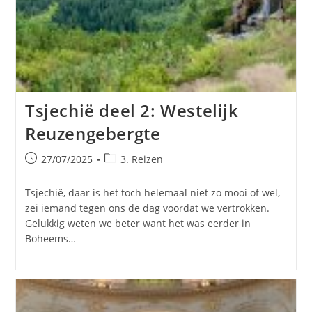
Tsjechië deel 2: Westelijk
Reuzengebergte
Bericht
Berichtcategorie:
27/07/2025
3. Reizen
gepubliceerd
op:
Tsjechië, daar is het toch helemaal niet zo mooi of wel,
zei iemand tegen ons de dag voordat we vertrokken.
Gelukkig weten we beter want het was eerder in
Boheems…