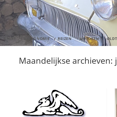
START
ASTRONOMIE
REIZEN
MOTOREN
OLDT
Maandelijkse archieven: 