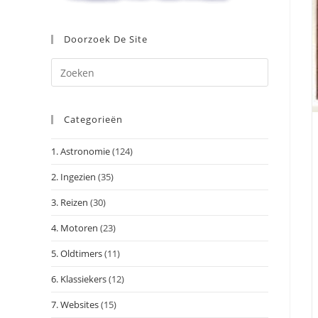
Doorzoek De Site
Druk
op
Escape
Categorieën
om
het
1. Astronomie
(124)
zoekpanee
te
2. Ingezien
(35)
sluiten.
3. Reizen
(30)
4. Motoren
(23)
5. Oldtimers
(11)
6. Klassiekers
(12)
7. Websites
(15)