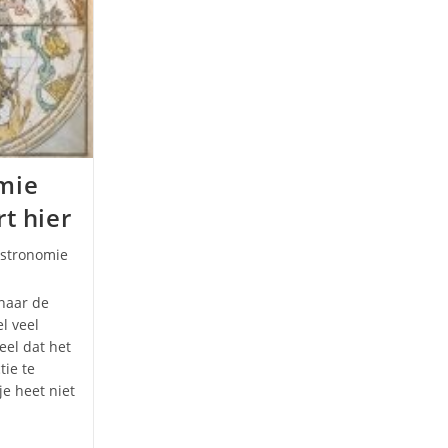
mie
rt hier
categorie:
Astronomie
 naar de
l veel
eel dat het
tie te
je heet niet