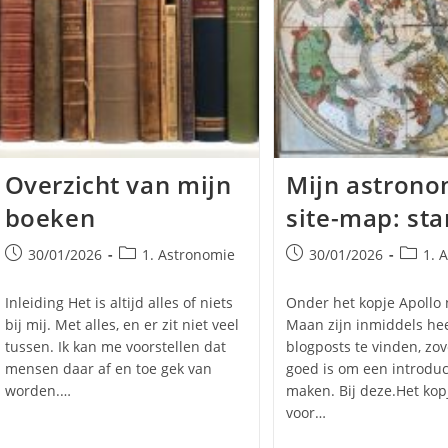
Overzicht van mijn
Mijn astrono
boeken
site-map: sta
l
Bericht
Berichtcategorie:
Bericht
Bericht
30/01/2026
1. Astronomie
30/01/2026
1. 
gepubliceerd
gepubliceerd
op:
op:
Inleiding Het is altijd alles of niets
Onder het kopje Apollo
bij mij. Met alles, en er zit niet veel
Maan zijn inmiddels hee
tussen. Ik kan me voorstellen dat
blogposts te vinden, zov
mensen daar af en toe gek van
goed is om een introduc
worden.…
maken. Bij deze.Het kop
voor…