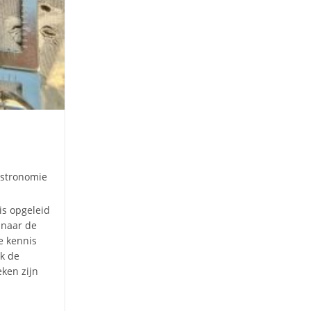
categorie:
Astronomie
is opgeleid
 naar de
de kennis
ok de
eken zijn