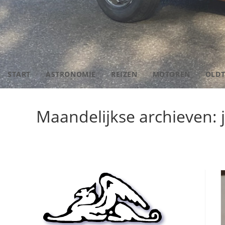
START
ASTRONOMIE
REIZEN
MOTOREN
OLDT
Maandelijkse archieven: 