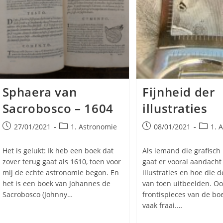
Sphaera van
Fijnheid der
Sacrobosco – 1604
illustraties
l
Bericht
Berichtcategorie:
Bericht
Bericht
27/01/2021
1. Astronomie
08/01/2021
1. 
gepubliceerd
gepubliceerd
op:
op:
Het is gelukt: Ik heb een boek dat
Als iemand die grafisch 
zover terug gaat als 1610, toen voor
gaat er vooral aandacht
mij de echte astronomie begon. En
illustraties en hoe die 
het is een boek van Johannes de
van toen uitbeelden. O
Sacrobosco (Johnny…
frontispieces van de bo
vaak fraai.…