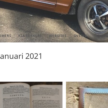
IMERS
KLASSIEKERS
WEBSITES
OVERIG
TOGGLE
SITE
januari 2021
ZOEKEN