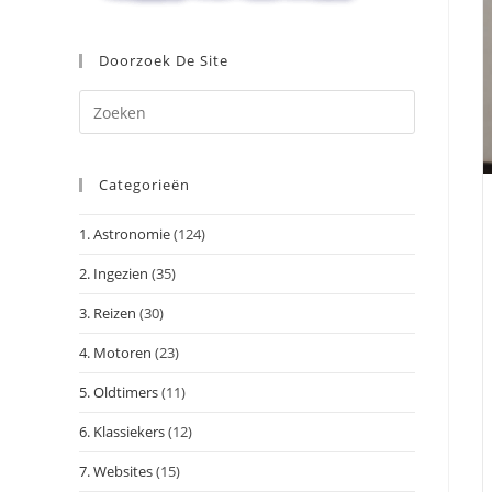
Doorzoek De Site
Druk
op
Escape
Categorieën
om
het
1. Astronomie
(124)
zoekpanee
te
2. Ingezien
(35)
sluiten.
3. Reizen
(30)
4. Motoren
(23)
5. Oldtimers
(11)
6. Klassiekers
(12)
7. Websites
(15)