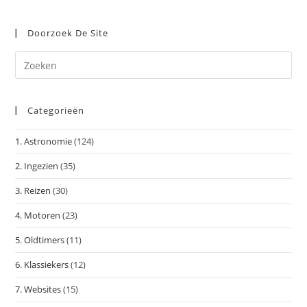
Doorzoek De Site
Dr
op
Es
Categorieën
om
het
1. Astronomie
(124)
zoe
te
2. Ingezien
(35)
slu
3. Reizen
(30)
4. Motoren
(23)
5. Oldtimers
(11)
6. Klassiekers
(12)
7. Websites
(15)