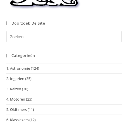
Doorzoek De Site
Dr
op
Es
Categorieën
om
het
1. Astronomie
(124)
zoe
te
2. Ingezien
(35)
slu
3. Reizen
(30)
4. Motoren
(23)
5. Oldtimers
(11)
6. Klassiekers
(12)