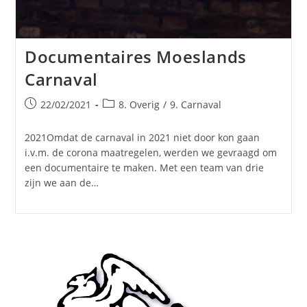
Documentaires Moeslands
Carnaval
Bericht
Berichtcategorie:
22/02/2021
8. Overig
/
9. Carnaval
gepubliceerd
op:
2021Omdat de carnaval in 2021 niet door kon gaan
i.v.m. de corona maatregelen, werden we gevraagd om
een documentaire te maken. Met een team van drie
zijn we aan de…