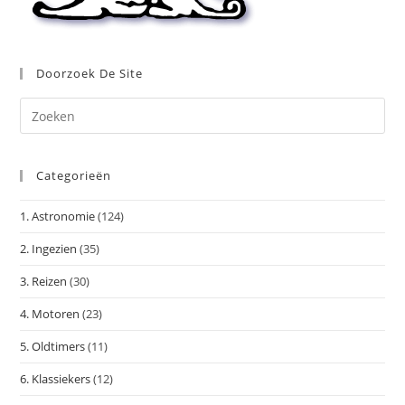
Doorzoek De Site
Dr
op
Es
Categorieën
om
het
1. Astronomie
(124)
zoe
te
2. Ingezien
(35)
slu
3. Reizen
(30)
4. Motoren
(23)
5. Oldtimers
(11)
6. Klassiekers
(12)