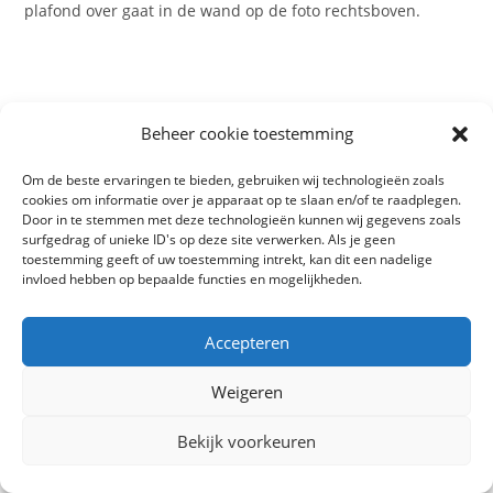
plafond over gaat in de wand op de foto rechtsboven.
Niet echt zwemweer hier, en da’s jammer, want het
Beheer cookie toestemming
zwembad bij het restaurantje zag er heerlijk uit… De
werkmannen hadden dorst en plukken zo een verse
Om de beste ervaringen te bieden, gebruiken wij technologieën zoals
kokosnoot uit de boom. Ik wilde alleen een foto maken,
cookies om informatie over je apparaat op te slaan en/of te raadplegen.
Door in te stemmen met deze technologieën kunnen wij gegevens zoals
maar natuurlijk moest het hele gezin toen even proeven
surfgedrag of unieke ID's op deze site verwerken. Als je geen
van het kokoswater en het nog zachte vruchtvlees.
toestemming geeft of uw toestemming intrekt, kan dit een nadelige
invloed hebben op bepaalde functies en mogelijkheden.
Accepteren
Buiten zagen we meteen hagedisjes, groene pijlgifkikkertjes
en kolibri’s. Dat kleine scheetje rechtsboven zat in de
Weigeren
badkamer. En linksboven kijkt netjes in de camera 😉 Een
paar hebben we al vast kunnen leggen. Evenals de duidelijk
Bekijk voorkeuren
herkenbare vleermuizen die aan het dak van onze veranda
hingen.