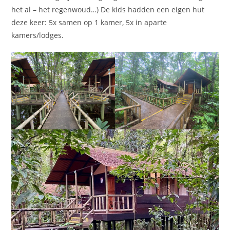
het al – het regenwoud…) De kids hadden een eigen hut
deze keer: 5x samen op 1 kamer, 5x in aparte
kamers/lodges.