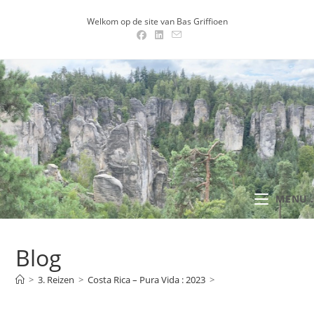
Ga
Welkom op de site van Bas Griffioen
naar
inhoud
MENU .
Blog
>
3. Reizen
>
Costa Rica – Pura Vida : 2023
>