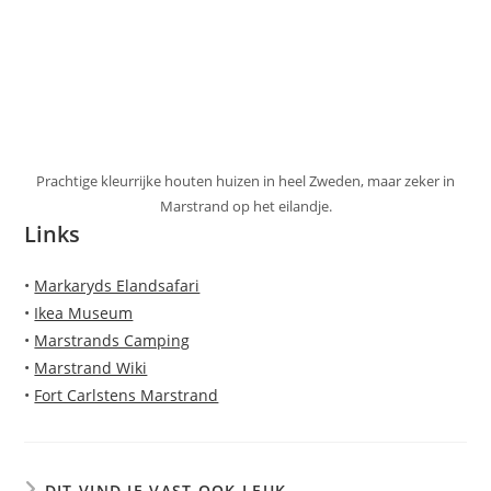
Prachtige kleurrijke houten huizen in heel Zweden, maar zeker in
Marstrand op het eilandje.
Links
•
Markaryds Elandsafari
•
Ikea Museum
•
Marstrands Camping
•
Marstrand Wiki
•
Fort Carlstens Marstrand
DIT VIND JE VAST OOK LEUK