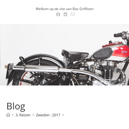
Ga
Welkom op de site van Bas Griffioen
naar
inhoud
MENU .
Blog
>
3. Reizen
>
Zweden : 2017
>