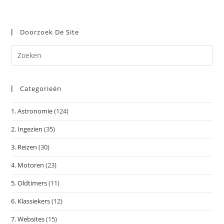
Doorzoek De Site
Dr
op
Es
Categorieën
om
het
1. Astronomie
(124)
zoe
te
2. Ingezien
(35)
slu
3. Reizen
(30)
4. Motoren
(23)
5. Oldtimers
(11)
6. Klassiekers
(12)
7. Websites
(15)