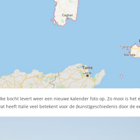
lke bocht levert weer een nieuwe kalender foto op. Zo mooi is het 
at heeft Italie veel betekent voor de (kunst)geschiedenis door de