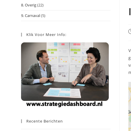
8. Overig
(22)
9. Carnaval
(5)
B
Klik Voor Meer Info:
g
o
V
g
v
m
Recente Berichten