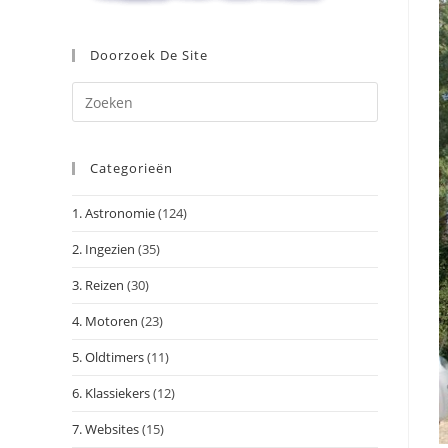
Doorzoek De Site
Druk
op
Escape
Categorieën
om
het
1. Astronomie
(124)
zoekpanee
te
2. Ingezien
(35)
sluiten.
3. Reizen
(30)
4. Motoren
(23)
5. Oldtimers
(11)
6. Klassiekers
(12)
7. Websites
(15)