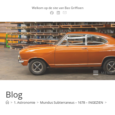
Ga
Welkom op de site van Bas Griffioen
naar
inhoud
MENU .
Blog
>
1. Astronomie
>
Mundus Subterraneus – 1678 – INGEZIEN
>