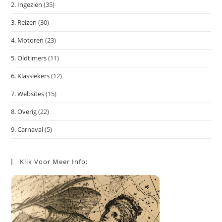
te
2. Ingezien
(35)
slu
3. Reizen
(30)
4. Motoren
(23)
5. Oldtimers
(11)
6. Klassiekers
(12)
7. Websites
(15)
8. Overig
(22)
9. Carnaval
(5)
Klik Voor Meer Info: