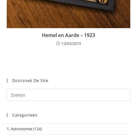
Hemel en Aarde – 1923
13/03/2019
Doorzoek De Site
Dr
op
Es
Categorieën
om
het
1. Astronomie
(124)
zoe