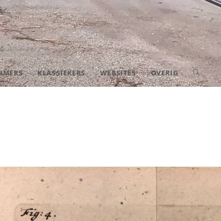
IMERS
KLASSIEKERS
WEBSITES
OVERIG
TOGGLE
SITE
ZOEKEN