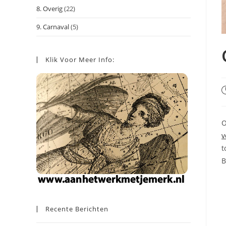
8. Overig
(22)
9. Carnaval
(5)
Klik Voor Meer Info:
B
g
o
O
v
t
B
Recente Berichten