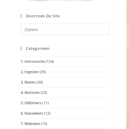
Doorzoek De Site
Druk
op
Escape
Categorieën
om
het
1. Astronomie
(124)
zoekpanee
te
2. Ingezien
(35)
sluiten.
3. Reizen
(30)
4. Motoren
(23)
5. Oldtimers
(11)
6. Klassiekers
(12)
7. Websites
(15)