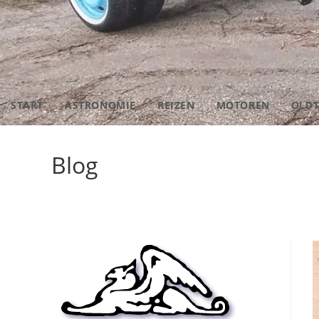
START
ASTRONOMIE
REIZEN
MOTOREN
OLDT
Blog