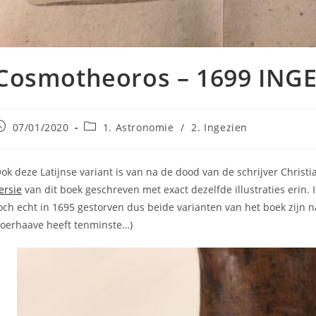
Cosmotheoros – 1699 ING
ericht
Berichtcategorie:
07/01/2020
1. Astronomie
/
2. Ingezien
epubliceerd
p:
ok deze Latijnse variant is van na de dood van de schrijver Christ
ersie
van dit boek geschreven met exact dezelfde illustraties erin.
och echt in 1695 gestorven dus beide varianten van het boek zijn 
oerhaave heeft tenminste…)