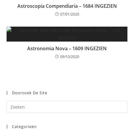
Astroscopia Compendiaria – 1684 INGEZIEN
07/01/2020
Astronomia Nova – 1609 INGEZIEN
09/10/2020
Doorzoek De Site
Dr
op
Es
Categorieën
om