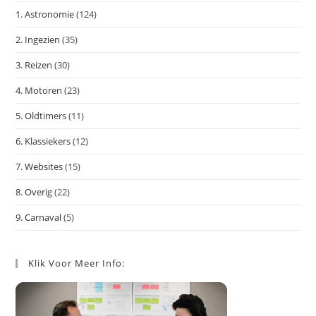
het
1. Astronomie
(124)
zoe
te
2. Ingezien
(35)
slu
3. Reizen
(30)
4. Motoren
(23)
5. Oldtimers
(11)
6. Klassiekers
(12)
7. Websites
(15)
8. Overig
(22)
9. Carnaval
(5)
Klik Voor Meer Info: