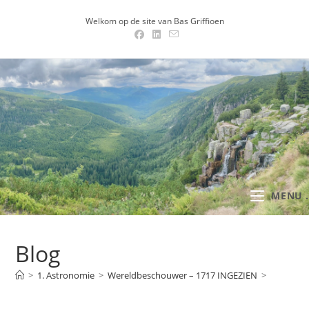
Ga
Welkom op de site van Bas Griffioen
naar
inhoud
MENU .
Blog
>
1. Astronomie
>
Wereldbeschouwer – 1717 INGEZIEN
>