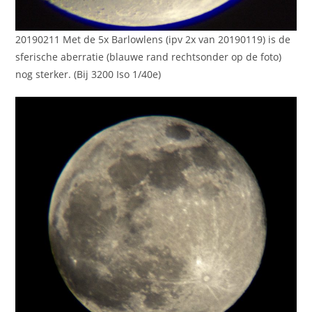
20190211 Met de 5x Barlowlens (ipv 2x van 20190119) is de
sferische aberratie (blauwe rand rechtsonder op de foto)
nog sterker. (Bij 3200 Iso 1/40e)