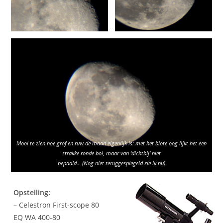
Mooi te zien hoe grof en ruw de maan eigenlijk is: met het blote oog lijkt het een
strakke ronde bol, maar van ‘dichtbij’ niet
bepaald… (Nog niet teruggespiegeld zie ik nu)
Opstelling:
– Celestron First-scope 80
EQ WA 400-80