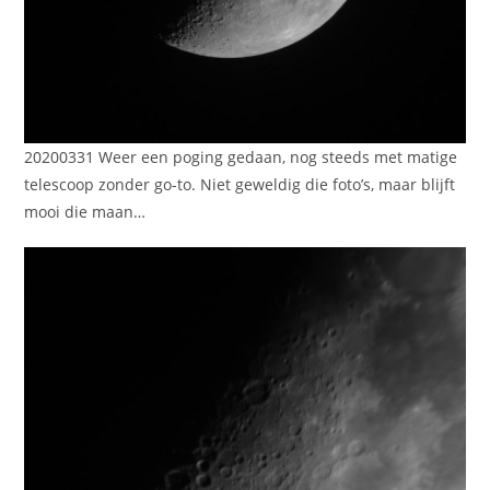
20200331 Weer een poging gedaan, nog steeds met matige
telescoop zonder go-to. Niet geweldig die foto’s, maar blijft
mooi die maan…