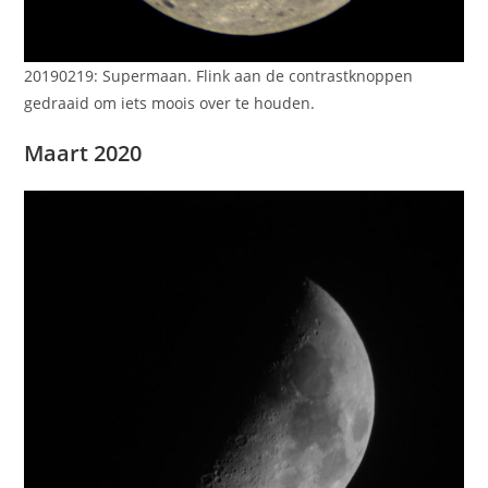
20190219: Supermaan. Flink aan de contrastknoppen
gedraaid om iets moois over te houden.
Maart 2020