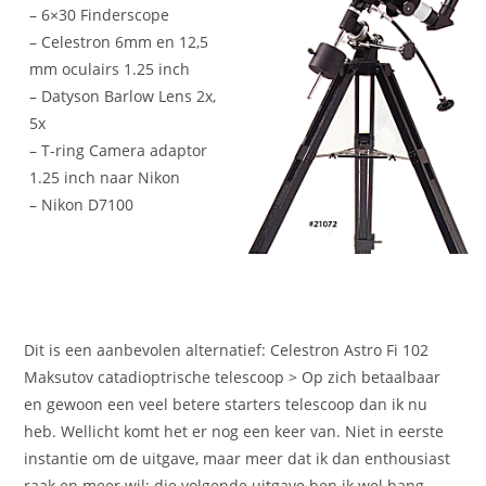
– 6×30 Finderscope
– Celestron 6mm en 12,5
mm oculairs 1.25 inch
– Datyson Barlow Lens 2x,
5x
– T-ring Camera adaptor
1.25 inch naar Nikon
– Nikon D7100
Dit is een aanbevolen alternatief: Celestron Astro Fi 102
Maksutov catadioptrische telescoop > Op zich betaalbaar
en gewoon een veel betere starters telescoop dan ik nu
heb. Wellicht komt het er nog een keer van. Niet in eerste
instantie om de uitgave, maar meer dat ik dan enthousiast
raak en meer wil: die volgende uitgave ben ik wel bang