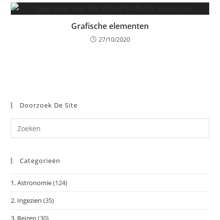
Grafische elementen
27/10/2020
Doorzoek De Site
Dr
op
Es
Categorieën
om
het
1. Astronomie
(124)
zoe
te
2. Ingezien
(35)
slu
3. Reizen
(30)