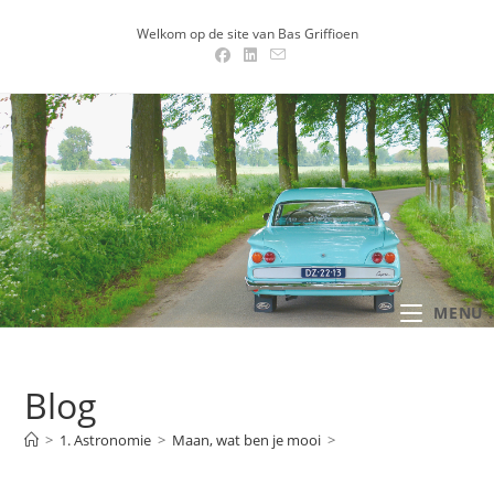
Ga
Welkom op de site van Bas Griffioen
naar
inhoud
MENU .
Blog
>
1. Astronomie
>
Maan, wat ben je mooi
>