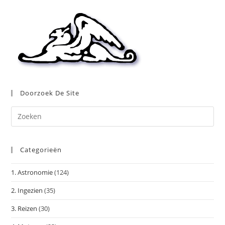
Doorzoek De Site
Dr
op
Es
Categorieën
om
het
1. Astronomie
(124)
zoe
te
2. Ingezien
(35)
slu
3. Reizen
(30)