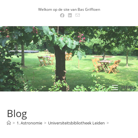
Ga
Welkom op de site van Bas Griffioen
naar
inhoud
MENU .
Blog
>
1. Astronomie
>
Universiteitsbibliotheek Leiden
>