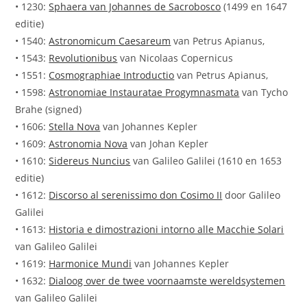
• 1230:
Sphaera van Johannes de Sacrobosco
(1499 en 1647
editie)
• 1540:
Astronomicum Caesareum
van Petrus Apianus,
• 1543:
Revolutionibus
van Nicolaas Copernicus
• 1551:
Cosmographiae Introductio
van Petrus Apianus,
• 1598:
Astronomiae Instauratae Progymnasmata
van Tycho
Brahe (signed)
• 1606:
Stella Nova
van Johannes Kepler
• 1609:
Astronomia Nova
van Johan Kepler
• 1610:
Sidereus Nuncius
van Galileo Galilei (1610 en 1653
editie)
• 1612:
Discorso al serenissimo don Cosimo II
door Galileo
Galilei
• 1613:
Historia e dimostrazioni intorno alle Macchie Solari
van Galileo Galilei
• 1619:
Harmonice Mundi
van Johannes Kepler
• 1632:
Dialoog over de twee voornaamste wereldsystemen
van Galileo Galilei