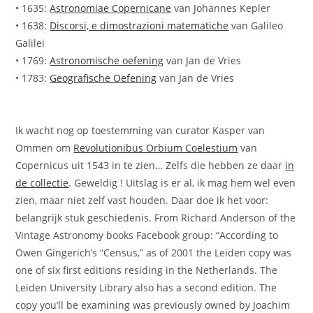
• 1635:
Astronomiae Copernicane
van Johannes Kepler
• 1638:
Discorsi, e dimostrazioni matematiche
van Galileo
Galilei
• 1769:
Astronomische oefening
van Jan de Vries
• 1783:
Geografische Oefening
van Jan de Vries
Ik wacht nog op toestemming van curator Kasper van
Ommen om
Revolutionibus Orbium Coelestium
van
Copernicus uit 1543 in te zien… Zelfs die hebben ze daar
in
de collectie
. Geweldig ! Uitslag is er al, ik mag hem wel even
zien, maar niet zelf vast houden. Daar doe ik het voor:
belangrijk stuk geschiedenis. From Richard Anderson of the
Vintage Astronomy books Facebook group: “According to
Owen Gingerich’s “Census,” as of 2001 the Leiden copy was
one of six first editions residing in the Netherlands. The
Leiden University Library also has a second edition. The
copy you’ll be examining was previously owned by Joachim