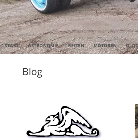
START
ASTRONOMIE
REIZEN
MOTOREN
OLDT
Blog