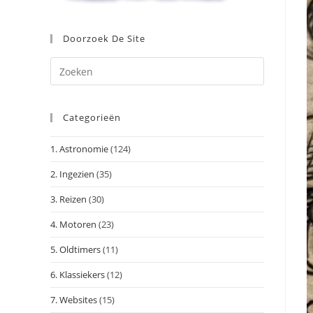
Doorzoek De Site
Druk
op
Escape
Categorieën
om
het
1. Astronomie
(124)
zoekpanee
te
2. Ingezien
(35)
sluiten.
3. Reizen
(30)
4. Motoren
(23)
5. Oldtimers
(11)
6. Klassiekers
(12)
7. Websites
(15)