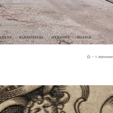
IMERS
KLASSIEKERS
WEBSITES
OVERIG
TOGGLE
SITE
>
1. Astronom
ZOEKEN