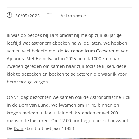
Bericht
Berichtcategorie:
30/05/2025
1. Astronomie
gepubliceerd
op:
Ik was op bezoek bij Lars omdat hij me op zijn 86 jarige
leeftijd wat astronomieboeken na wilde laten. We hebben
samen veel beleefd met de
Astronomicum Caesareum
van
Apianus. Met Hemelvaart in 2025 ben ik 1000 km naar
Zweden gereden om samen naar zijn tools te kijken, deze
klok te bezoeken en boeken te selecteren die waar ik voor
hem voor ga zorgen.
Op vrijdag bezochten we samen ook de Astronomische klok
in de Dom van Lund. We kwamen om 11:45 binnen en
kregen meteen uitleg: uiteindelijk stonden er wel 200
mensen te luisteren. Om 12:00 uur begon het schouwspel.
De
Dom
stamt uit het jaar 1145 !