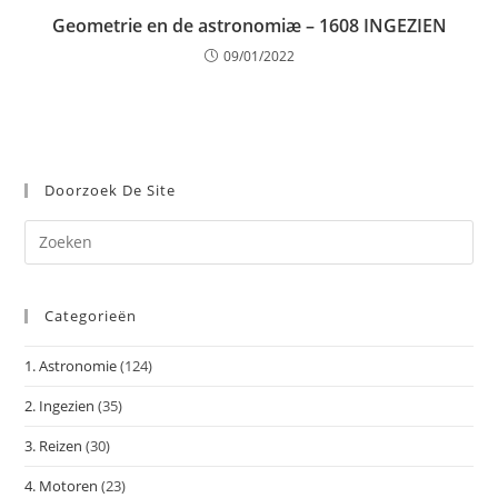
Geometrie en de astronomiæ – 1608 INGEZIEN
09/01/2022
Doorzoek De Site
Dr
op
Es
Categorieën
om
het
1. Astronomie
(124)
zoe
te
2. Ingezien
(35)
slu
3. Reizen
(30)
4. Motoren
(23)