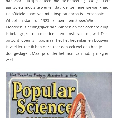
da’s voor 2 uurtjes optocht niet de bedoeling… Wel gaaf om
aan zoiets moois te werken dat ik er zelf energie van krijg.
De officiële naam van mijn inspiratiebron is ‘Gyroscopic
Wheel’ en stamt uit 1923. Ik noem hem SpeedWheel.
Meedoen is belangrijker dan Winnen en de voorbereiding
is belangrijker dan meedoen, tenminste voor mij wel: Die
optocht lopen is mooi, maar het het bedenken en bouwen
is veel leuker; ik ben deze keer dan ook wel een beetje
doorgeslagen. Maar ja, onder het mom van ‘hobby’ mag er
veel…