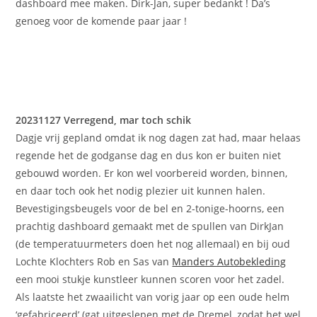
dashboard mee maken. Dirk-Jan, super bedankt ! Da’s
genoeg voor de komende paar jaar !
20231127 Verregend, mar toch schik
Dagje vrij gepland omdat ik nog dagen zat had, maar helaas
regende het de godganse dag en dus kon er buiten niet
gebouwd worden. Er kon wel voorbereid worden, binnen,
en daar toch ook het nodig plezier uit kunnen halen.
Bevestigingsbeugels voor de bel en 2-tonige-hoorns, een
prachtig dashboard gemaakt met de spullen van DirkJan
(de temperatuurmeters doen het nog allemaal) en bij oud
Lochte Klochters Rob en Sas van
Manders Autobekleding
een mooi stukje kunstleer kunnen scoren voor het zadel.
Als laatste het zwaailicht van vorig jaar op een oude helm
‘gefabriceerd’ (gat uitgeslepen met de Dremel, zodat het wel