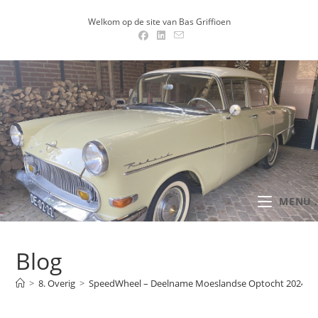
Ga
Welkom op de site van Bas Griffioen
naar
inhoud
MENU .
Blog
>
8. Overig
>
SpeedWheel – Deelname Moeslandse Optocht 2024
>