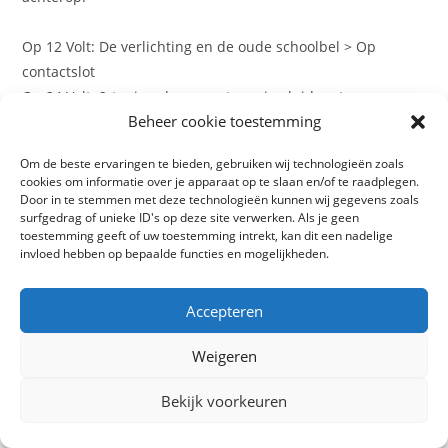
Op 12 Volt: De verlichting en de oude schoolbel > Op
contactslot
Op 24 Volt: 2-tonige claxon met mooi geluid en twee
Beheer cookie toestemming
elektromotortjes > Op het 5e knopje…
Dat is het plan: hulptroepen opgeroepen voor van de
Om de beste ervaringen te bieden, gebruiken wij technologieën zoals
week…
cookies om informatie over je apparaat op te slaan en/of te raadplegen.
Door in te stemmen met deze technologieën kunnen wij gegevens zoals
surfgedrag of unieke ID's op deze site verwerken. Als je geen
toestemming geeft of uw toestemming intrekt, kan dit een nadelige
invloed hebben op bepaalde functies en mogelijkheden.
Balans moest ook nog gevonden worden, want het kleine
stukje van Theo naar de schuur was niet te doen. Met
Accepteren
emmers water getest en het blijkt 9 liter / kilo te zijn die
nodig is. De accu’s moeten er ook nog bij, dus dat wordt
Weigeren
gewoon 8 kilo in de oude jerrycans (Bij het huis gekregen)
en dan bijvullen tot het lekker rolt. Inmiddels zit het zadel
Bekijk voorkeuren
ook netjes vast, wat het rollen een stuk aangenamer moet
maken. De Jerrycans alvast op kleur gebracht en Theo