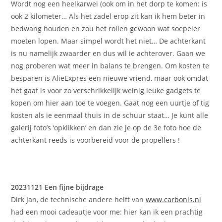
Wordt nog een heelkarwei (ook om in het dorp te komen: is
ook 2 kilometer… Als het zadel erop zit kan ik hem beter in
bedwang houden en zou het rollen gewoon wat soepeler
moeten lopen. Maar simpel wordt het niet… De achterkant
is nu namelijk zwaarder en dus wil ie achterover. Gaan we
nog proberen wat meer in balans te brengen. Om kosten te
besparen is AlieExpres een nieuwe vriend, maar ook omdat
het gaaf is voor zo verschrikkelijk weinig leuke gadgets te
kopen om hier aan toe te voegen. Gaat nog een uurtje of tig
kosten als ie eenmaal thuis in de schuur staat… Je kunt alle
galerij foto’s ‘opklikken’ en dan zie je op de 3e foto hoe de
achterkant reeds is voorbereid voor de propellers !
20231121 Een fijne bijdrage
Dirk Jan, de technische andere helft van
www.carbonis.nl
had een mooi cadeautje voor me: hier kan ik een prachtig