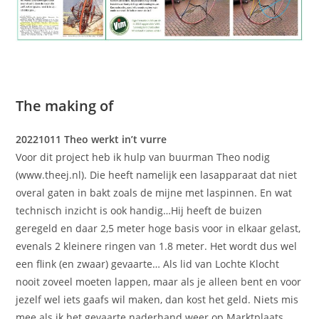
The making of
20221011 Theo werkt in’t vurre
Voor dit project heb ik hulp van buurman Theo nodig
(www.theej.nl). Die heeft namelijk een lasapparaat dat niet
overal gaten in bakt zoals de mijne met laspinnen. En wat
technisch inzicht is ook handig…Hij heeft de buizen
geregeld en daar 2,5 meter hoge basis voor in elkaar gelast,
evenals 2 kleinere ringen van 1.8 meter. Het wordt dus wel
een flink (en zwaar) gevaarte… Als lid van Lochte Klocht
nooit zoveel moeten lappen, maar als je alleen bent en voor
jezelf wel iets gaafs wil maken, dan kost het geld. Niets mis
mee als ik het gevaarte naderhand weer op Marktplaats