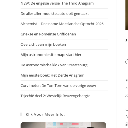
NEW: De engelse versie, The Third Anagram
De aller-aller-mooiste auto ooit gemaakt
Alchemist – Deelname Moeslandse Optocht 2026
Griekse en Romeinse Griffioenen
Overzicht van mijn boeken
Mijn astronomie site-map: start hier
B
De astronomische klok van Straatsburg
g
o
Mijn eerste boek: Het Derde Anagram
E
Curvimeter: De TomTom van de vorige eeuw
z
g
Tsjechië deel 2: Westelijk Reuzengebergte
C
Klik Voor Meer Info:
N
g