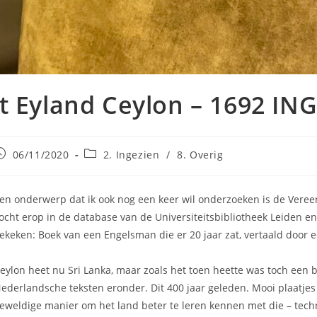
’t Eyland Ceylon – 1692 IN
ericht
Berichtcategorie:
06/11/2020
2. Ingezien
/
8. Overig
epubliceerd
p:
en onderwerp dat ik ook nog een keer wil onderzoeken is de Veree
ocht erop in de database van de Universiteitsbibliotheek Leiden en 
ekeken: Boek van een Engelsman die er 20 jaar zat, vertaald door 
eylon heet nu Sri Lanka, maar zoals het toen heette was toch een bij
ederlandsche teksten eronder. Dit 400 jaar geleden. Mooi plaatjes k
eweldige manier om het land beter te leren kennen met die – techni