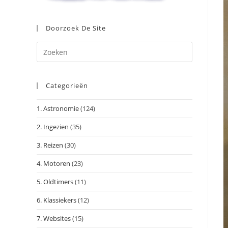
Doorzoek De Site
Druk
op
Escape
Categorieën
om
het
1. Astronomie
(124)
zoekpanee
te
2. Ingezien
(35)
sluiten.
3. Reizen
(30)
4. Motoren
(23)
5. Oldtimers
(11)
6. Klassiekers
(12)
7. Websites
(15)