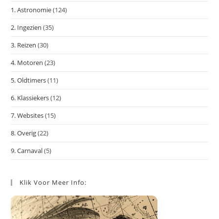
het
1. Astronomie
(124)
zoe
te
2. Ingezien
(35)
slu
3. Reizen
(30)
4. Motoren
(23)
5. Oldtimers
(11)
6. Klassiekers
(12)
7. Websites
(15)
8. Overig
(22)
9. Carnaval
(5)
Klik Voor Meer Info: