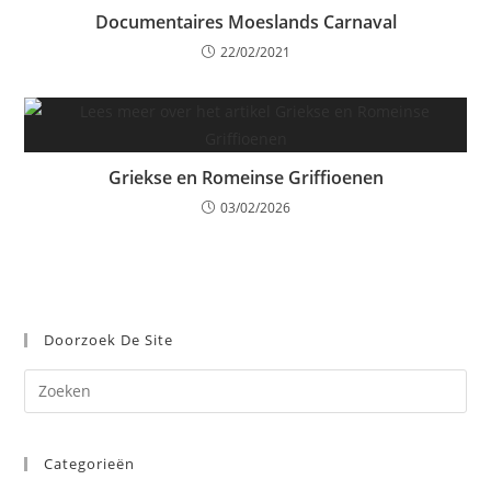
Documentaires Moeslands Carnaval
22/02/2021
Griekse en Romeinse Griffioenen
03/02/2026
Doorzoek De Site
Dr
op
Es
Categorieën
om