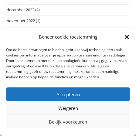
december 2022
(2)
november 2022
(1)
oktober 2022
(1)
Beheer cookie toestemming
september 2022
(1)
Om de beste ervaringen te bieden, gebruiken wij technologieën zoals
augustus 2022
(1)
cookies om informatie over je apparaat op te slaan en/of te raadplegen.
Door in te stemmen met deze technologieën kunnen wij gegevens zoals
juli 2022
(1)
surfgedrag of unieke ID's op deze site verwerken. Als je geen
toestemming geeft of uw toestemming intrekt, kan dit een nadelige
juni 2022
(1)
invloed hebben op bepaalde functies en mogelijkheden.
mei 2022
(1)
Accepteren
maart 2022
(1)
Weigeren
februari 2022
(3)
januari 2022
(4)
Bekijk voorkeuren
december 2021
(3)