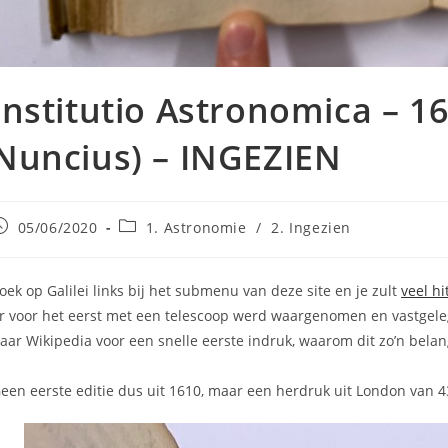
Institutio Astronomica – 16
Nuncius) – INGEZIEN
ericht
Berichtcategorie:
05/06/2020
1. Astronomie
/
2. Ingezien
epubliceerd
p:
oek op Galilei links bij het submenu van deze site en je zult
veel hi
r voor het eerst met een telescoop werd waargenomen en vastgelegd.
aar Wikipedia voor een snelle eerste indruk, waarom dit zo’n belang
een eerste editie dus uit 1610, maar een herdruk uit London van 43 