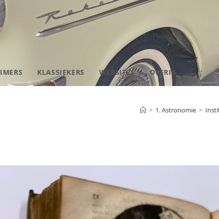
IMERS
KLASSIEKERS
WEBSITES
OVERIG
TOGGLE
SITE
>
1. Astronomie
>
Inst
ZOEKEN