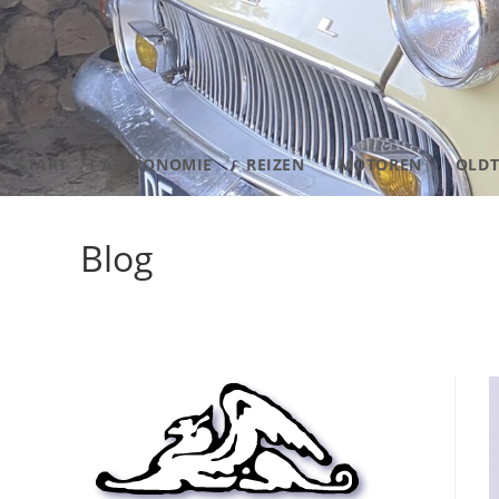
START
ASTRONOMIE
REIZEN
MOTOREN
OLDT
Blog