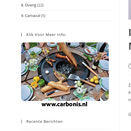
8. Overig
(22)
9. Carnaval
(5)
Klik Voor Meer Info:
B
g
o
Z
e
n
G
Recente Berichten