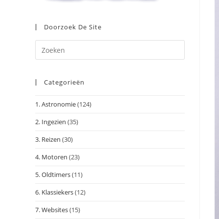
Doorzoek De Site
Druk
op
Escape
Categorieën
om
het
1. Astronomie
(124)
zoekpanee
te
2. Ingezien
(35)
sluiten.
3. Reizen
(30)
4. Motoren
(23)
5. Oldtimers
(11)
6. Klassiekers
(12)
7. Websites
(15)