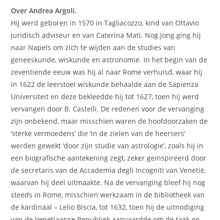
Over Andrea Argoli.
Hij werd geboren in 1570 in Tagliacozzo, kind van Ottavio
juridisch adviseur en van Caterina Mati. Nog jong ging hij
naar Napels om zich te wijden aan de studies van
geneeskunde, wiskunde en astronomie. In het begin van de
zeventiende eeuw was hij al naar Rome verhuisd, waar hij
in 1622 de leerstoel wiskunde behaalde aan de Sapienza
Universiteit en deze bekleedde hij tot 1627, toen hij werd
vervangen door B. Castelli. De redenen voor de vervanging
zijn onbekend, maar misschien waren de hoofdoorzaken de
‘sterke vermoedens’ die ‘in de zielen van de heersers’
werden gewekt ‘door zijn studie van astrologie’, zoals hij in
een biografische aantekening zegt, zeker geïnspireerd door
de secretaris van de Accademia degli Incogniti van Venetië,
waarvan hij deel uitmaakte. Na de vervanging bleef hij nog
steeds in Rome, misschien werkzaam in de bibliotheek van
de kardinaal – Lelio Biscia, tot 1632, toen hij de uitnodiging
van de Venetiaanse Republiek aanvaardde om de taak op