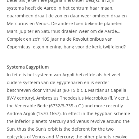
beter als je de hele pagina hieronder bekijkt. In zijn
systema heeft de Aarde in het centrum haar maan,
daaromheen draait de zon en daar weer omheen draaien
Mercurius en Venus. De andere toen bekende planeten
Mars, Jupiter en Saturnus draaien weer om de Aarde…
Complex en zo’n 105 jaar na de
Revolutionibus van
Copernicus
: eigen mening, bang voor de kerk, twijfelend?
Systema Eagyptium
In feite is het systeem van Argoli hetzelfde als het veel
oudere systeem van de Egyptenaren en is eerder
beschreven door Vitruvius (80-15 b.C.), Martianus Capella
(IV-V century), Ambrosius Theodosius Macrobius (fl. V cen.),
the Venerable Bede (6732/3-735 a.C.) and more recently
Andrea Argoli (1570-1657). In effect in the Egyptian scheme
the inferior planets Mercury and Venus revolve around the
Sun, thus the Sun’s orbit is the deferent for the two
epicycles of Venus and Mercury; the other planets revolve