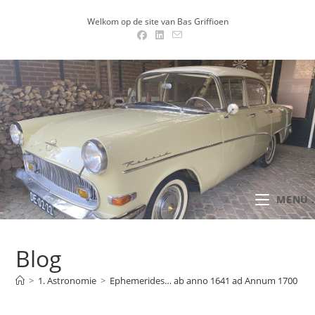
Ga
Welkom op de site van Bas Griffioen
naar
inhoud
MENU .
Blog
>
1. Astronomie
>
Ephemerides… ab anno 1641 ad Annum 1700 – 1