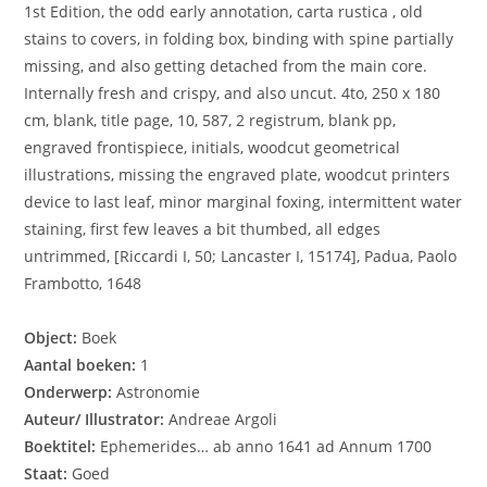
1st Edition, the odd early annotation, carta rustica , old
stains to covers, in folding box, binding with spine partially
missing, and also getting detached from the main core.
Internally fresh and crispy, and also uncut. 4to, 250 x 180
cm, blank, title page, 10, 587, 2 registrum, blank pp,
engraved frontispiece, initials, woodcut geometrical
illustrations, missing the engraved plate, woodcut printers
device to last leaf, minor marginal foxing, intermittent water
staining, first few leaves a bit thumbed, all edges
untrimmed, [Riccardi I, 50; Lancaster I, 15174], Padua, Paolo
Frambotto, 1648
Object:
Boek
Aantal boeken:
1
Onderwerp:
Astronomie
Auteur/ Illustrator:
Andreae Argoli
Boektitel:
Ephemerides… ab anno 1641 ad Annum 1700
Staat:
Goed