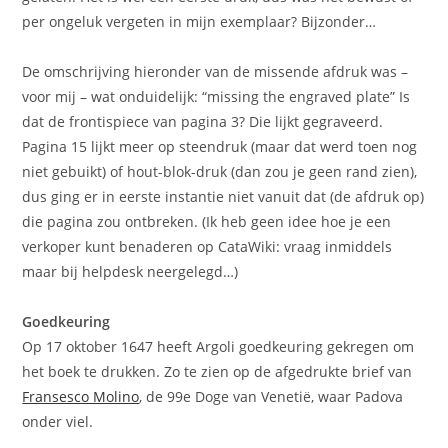
per ongeluk vergeten in mijn exemplaar? Bijzonder…
De omschrijving hieronder van de missende afdruk was –
voor mij – wat onduidelijk: “missing the engraved plate” Is
dat de frontispiece van pagina 3? Die lijkt gegraveerd.
Pagina 15 lijkt meer op steendruk (maar dat werd toen nog
niet gebuikt) of hout-blok-druk (dan zou je geen rand zien),
dus ging er in eerste instantie niet vanuit dat (de afdruk op)
die pagina zou ontbreken. (Ik heb geen idee hoe je een
verkoper kunt benaderen op CataWiki: vraag inmiddels
maar bij helpdesk neergelegd…)
Goedkeuring
Op 17 oktober 1647 heeft Argoli goedkeuring gekregen om
het boek te drukken. Zo te zien op de afgedrukte brief van
Fransesco Molino
, de 99e Doge van Venetië, waar Padova
onder viel.