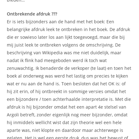
Ontbrekende afdruk ???
Er is iets bijzonders aan de hand met het boek: Een
belangrijke afdruk leek te ontbreken in het boek. De afdruk
die er sowieso later los aan lijkt toegevoegd, maar die bij
mij juist leek te ontbreken volgens de omschrijving. De
beschrijving van Wikipedia was me niet duidelijk, maar
nadat ik flink had meegeboden werd ik toch wat
zenuwachtig. Ik benaderde de verkoper (te laat) en toen het
boek al onderweg was werd het lastig om precies te kijken
wat er nu aan de hand is. Toen besloten dat het OK is: of
hij zit erin, of hij ontbreekt in sommige versies omdat het
een bijzondere / toen achterhaalde interpretatie is. Met die
afdruk is hij bijzonder omdat het een apart 4e stelsel van
Argoli betreft, zonder eigenlijk nog meer bijzonder, omdat
hij inmiddels wellicht wist dat zijn theorie wel een hele
aparte was, niet klopte en daardoor maar achterwege is
gelaten. Het is wel een eerste druk, dus was het bewust of