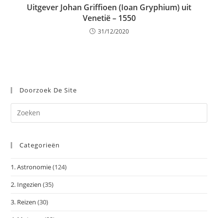
Uitgever Johan Griffioen (Ioan Gryphium) uit
Venetië – 1550
31/12/2020
Doorzoek De Site
Dr
op
Es
Categorieën
om
het
1. Astronomie
(124)
zoe
te
2. Ingezien
(35)
slu
3. Reizen
(30)