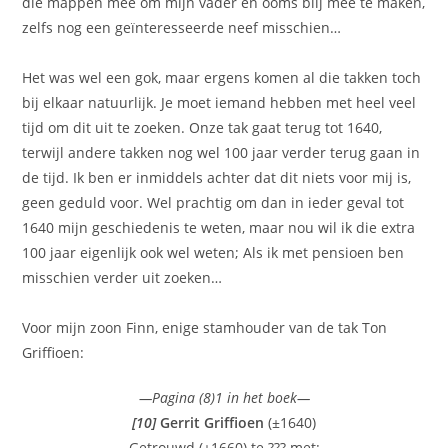
die mappen mee om mijn vader en ooms blij mee te maken,
zelfs nog een geïnteresseerde neef misschien…
Het was wel een gok, maar ergens komen al die takken toch
bij elkaar natuurlijk. Je moet iemand hebben met heel veel
tijd om dit uit te zoeken. Onze tak gaat terug tot 1640,
terwijl andere takken nog wel 100 jaar verder terug gaan in
de tijd. Ik ben er inmiddels achter dat dit niets voor mij is,
geen geduld voor. Wel prachtig om dan in ieder geval tot
1640 mijn geschiedenis te weten, maar nou wil ik die extra
100 jaar eigenlijk ook wel weten; Als ik met pensioen ben
misschien verder uit zoeken…
Voor mijn zoon Finn, enige stamhouder van de tak Ton
Griffioen:
—Pagina (8)1 in het boek—
[10]
Gerrit Griffioen
(±1640)
Getrouwd (±1660) te ??? met: