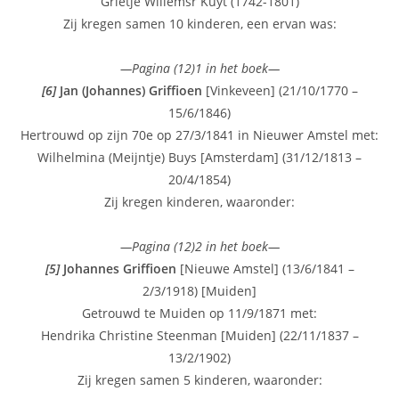
Grietje Willemsr Kuyt (1742-1801)
Zij kregen samen 10 kinderen, een ervan was:
—Pagina (12)1 in het boek—
[6]
Jan (Johannes) Griffioen
[Vinkeveen] (21/10/1770 –
15/6/1846)
Hertrouwd op zijn 70e op 27/3/1841 in Nieuwer Amstel met:
Wilhelmina (Meijntje) Buys [Amsterdam] (31/12/1813 –
20/4/1854)
Zij kregen kinderen, waaronder:
—Pagina (12)2 in het boek—
[5]
Johannes Griffioen
[Nieuwe Amstel] (13/6/1841 –
2/3/1918) [Muiden]
Getrouwd te Muiden op 11/9/1871 met:
Hendrika Christine Steenman [Muiden] (22/11/1837 –
13/2/1902)
Zij kregen samen 5 kinderen, waaronder: