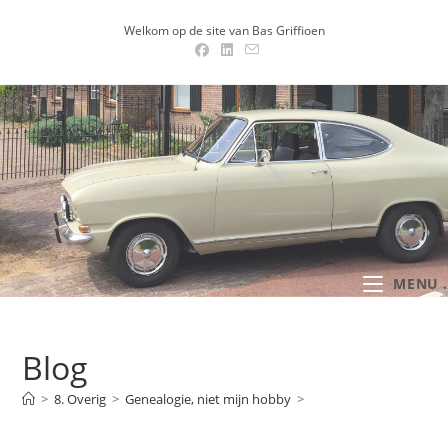
Ga
Welkom op de site van Bas Griffioen
naar
inhoud
MENU .
Blog
>
8. Overig
>
Genealogie, niet mijn hobby
>