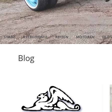
START
ASTRONOMIE
REIZEN
MOTOREN
OLDT
Blog