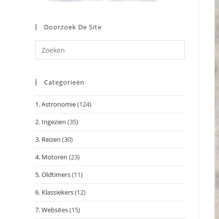
Doorzoek De Site
Druk
op
Escape
Categorieën
om
het
1. Astronomie
(124)
zoekpanee
te
2. Ingezien
(35)
sluiten.
3. Reizen
(30)
4. Motoren
(23)
5. Oldtimers
(11)
6. Klassiekers
(12)
7. Websites
(15)