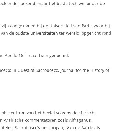
j ook onder bekend, maar het beste toch wel onder de
j zijn aangekomen bij de Universiteit van Parijs waar hij
n van de
oudste universiteiten
ter wereld, opgericht rond
 van Apollo 16 is naar hem genoemd.
sco: In Quest of Sacrobosco, Journal for the History of
e als centrum van het heelal volgens de sferische
jn Arabische commentatoren zoals Alfraganus,
oteles. Sacrobosco’s beschrijving van de Aarde als