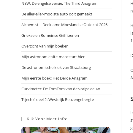
NEW: De engelse versie, The Third Anagram
H
n
De aller-aller-mooiste auto ooit gemaakt
Alchemist – Deelname Moeslandse Optocht 2026
H
l
Griekse en Romeinse Griffioenen
1
Overzicht van mijn boeken
D
Mijn astronomie site-map: start hier
De astronomische klok van Straatsburg
O
A
Mijn eerste boek: Het Derde Anagram
Curvimeter: De TomTom van de vorige eeuw
Tsjechië deel 2: Westelijk Reuzengebergte
I
Klik Voor Meer Info:
s
g