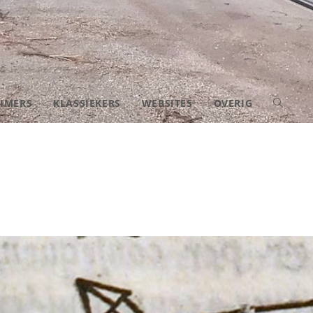
IMERS
KLASSIEKERS
WEBSITES
OVERIG
TOGGLE
SITE
ZOEKEN