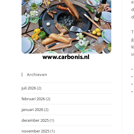
e
d
d
T
g
k
i
•
Archieven
•
•
juli 2026
(2)
•
februari 2026
(2)
januari 2026
(2)
december 2025
(1)
november 2025
(1)