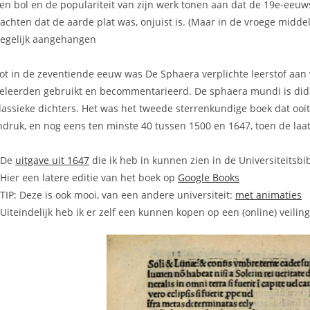
en bol en de populariteit van zijn werk tonen aan dat de 19e-ee
achten dat de aarde plat was, onjuist is. (Maar in de vroege mid
egelijk aangehangen
ot in de zeventiende eeuw was De Sphaera verplichte leerstof aan
eleerden gebruikt en becommentarieerd. De sphaera mundi is dida
lassieke dichters. Het was het tweede sterrenkundige boek dat ooi
ndruk, en nog eens ten minste 40 tussen 1500 en 1647, toen de laats
 De
uitgave uit 1647
die ik heb in kunnen zien in de Universiteitsbi
 Hier een latere editie van het boek op
Google Books
 TIP: Deze is ook mooi, van een andere universiteit:
met animaties
 Uiteindelijk heb ik er zelf een kunnen kopen op een (online) veiling