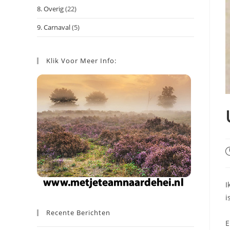
8. Overig
(22)
9. Carnaval
(5)
Klik Voor Meer Info:
B
g
o
I
i
Recente Berichten
E