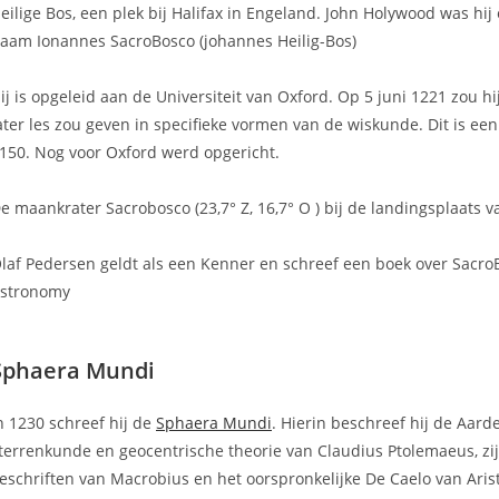
eilige Bos, een plek bij Halifax in Engeland. John Holywood was hi
aam Ionannes SacroBosco (johannes Heilig-Bos)
ij is opgeleid aan de Universiteit van Oxford. Op 5 juni 1221 zou hi
ater les zou geven in specifieke vormen van de wiskunde. Dit is ee
150. Nog voor Oxford werd opgericht.
e maankrater Sacrobosco (23,7° Z, 16,7° O ) bij de landingsplaats
laf Pedersen geldt als een Kenner en schreef een boek over SacroBo
stronomy
Sphaera Mundi
n 1230 schreef hij de
Sphaera Mundi
. Hierin beschreef hij de Aard
terrenkunde en geocentrische theorie van Claudius Ptolemaeus, zi
eschriften van Macrobius en het oorspronkelijke De Caelo van Arist