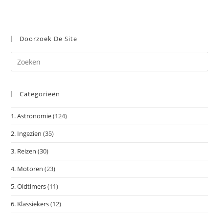
Doorzoek De Site
Dr
op
Es
Categorieën
om
het
1. Astronomie
(124)
zoe
te
2. Ingezien
(35)
slu
3. Reizen
(30)
4. Motoren
(23)
5. Oldtimers
(11)
6. Klassiekers
(12)