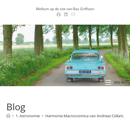
Ga
Welkom op de site van Bas Griffioen
naar
inhoud
MENU .
Blog
>
1. Astronomie
>
Harmonia Macrocosmica van Andreas Cellarius – 