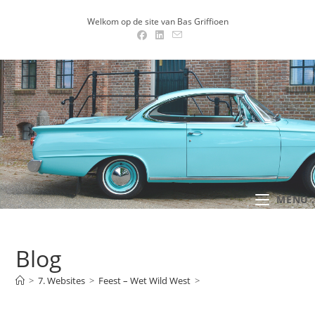
Ga
Welkom op de site van Bas Griffioen
naar
inhoud
MENU .
Blog
>
7. Websites
>
Feest – Wet Wild West
>