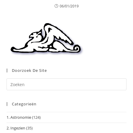
06/01/2019
Doorzoek De Site
Dr
op
Es
Categorieën
om
het
1. Astronomie
(124)
zoe
te
2. Ingezien
(35)