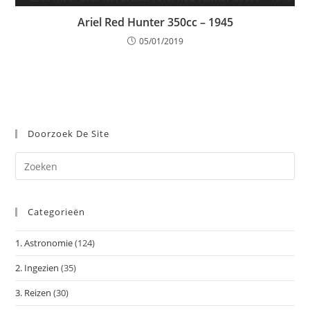
Ariel Red Hunter 350cc – 1945
05/01/2019
Doorzoek De Site
Dr
op
Es
Categorieën
om
het
1. Astronomie
(124)
zoe
te
2. Ingezien
(35)
slu
3. Reizen
(30)