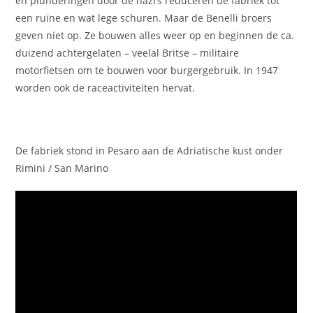
en plunderingen door de nazi’s reduceren de fabriek tot
een ruïne en wat lege schuren. Maar de Benelli broers
geven niet op. Ze bouwen alles weer op en beginnen de ca.
duizend achtergelaten – veelal Britse – militaire
motorfietsen om te bouwen voor burgergebruik. In 1947
worden ook de raceactiviteiten hervat.
De fabriek stond in Pesaro aan de Adriatische kust onder
Rimini / San Marino