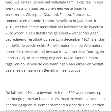
weduwe Teresa Benelli het volledige familiekapitaal in een
werkplaats om haar zes zonen een vaste baan te
verzekeren: Giuseppe, Giovanni, Filippo, Francesco,
Domenico en Antonio ‘Tonino’ Benelli. Acht jaar later, in
1919, ziet het eerste motorblok het levenslicht; de tweetakt
75cc wordt in een fietsframe gelepeld – wat echter geen
bevredigend resultaat oplevert…In december 1921 is er dan
eindelijk de eerste echte Benelli motorfiets: de Velomotore
is een 98cc tweetakt, hij bestaat in twee versies: Touring en
Sport (125c). In 1923 volgt nog een 147cc. Met die motor
rijgt Tonino Benelli de overwinningen aan elkaar en vestigt
daarmee de naam van Benelli in heel Europa.
De fabriek in Pesaro bevindt zich met 800 werknemers op
het hoogtepunt van haar succes, maar ze wordt verwoest in
het oorlogsgeweld. Bombardementen door de Geallieerden