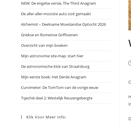
NEW: De engelse versie, The Third Anagram
De aller-aller-mooiste auto ooit gemaakt
Alchemist – Deelname Moeslandse Optocht 2026
Griekse en Romeinse Griffioenen
Overzicht van mijn boeken
Mijn astronomie site-map: start hier
B
De astronomische klok van Straatsburg
g
o
Mijn eerste boek: Het Derde Anagram
O
Curvimeter: De TomTom van de vorige eeuw
H
Tsjechië deel 2: Westelijk Reuzengebergte
I
Klik Voor Meer Info:
D