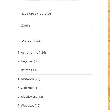
Doorzoek De Site
Druk
op
Escape
Categorieën
om
het
1. Astronomie
(124)
zoekpanee
te
2. Ingezien
(35)
sluiten.
3. Reizen
(30)
4. Motoren
(23)
5. Oldtimers
(11)
6. Klassiekers
(12)
7. Websites
(15)