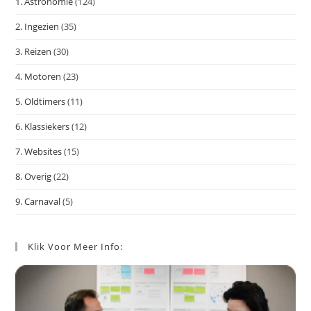
1. Astronomie
(124)
zoe
te
2. Ingezien
(35)
slu
3. Reizen
(30)
4. Motoren
(23)
5. Oldtimers
(11)
6. Klassiekers
(12)
7. Websites
(15)
8. Overig
(22)
9. Carnaval
(5)
Klik Voor Meer Info: