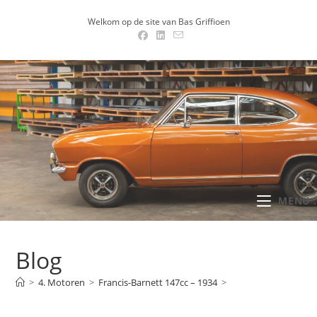
Ga
Welkom op de site van Bas Griffioen
naar
inhoud
MENU .
Blog
>
4. Motoren
>
Francis-Barnett 147cc – 1934
>