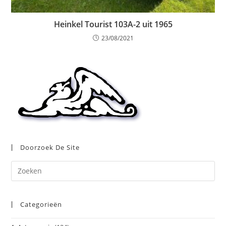
Heinkel Tourist 103A-2 uit 1965
23/08/2021
Doorzoek De Site
Dr
op
Es
Categorieën
om
het