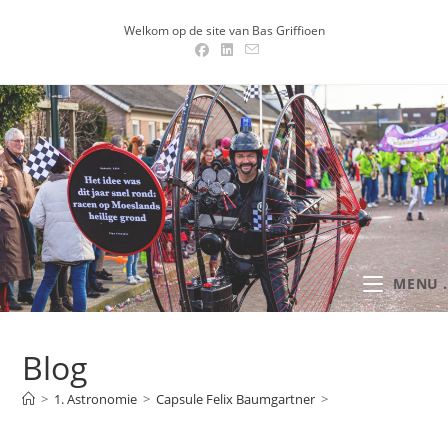
Ga
Welkom op de site van Bas Griffioen
naar
inhoud
MENU .
Blog
>
1. Astronomie
>
Capsule Felix Baumgartner
>