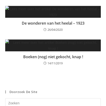
De wonderen van het heelal – 1923
26/04/2020
Boeken (nog) niet gekocht, knap !
14/11/2019
Doorzoek De Site
Dr