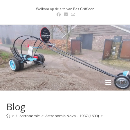
Ga
Welkom op de site van Bas Griffioen
naar
inhoud
MENU .
Blog
>
1. Astronomie
>
Astronomia Nova – 1937 (1609)
>