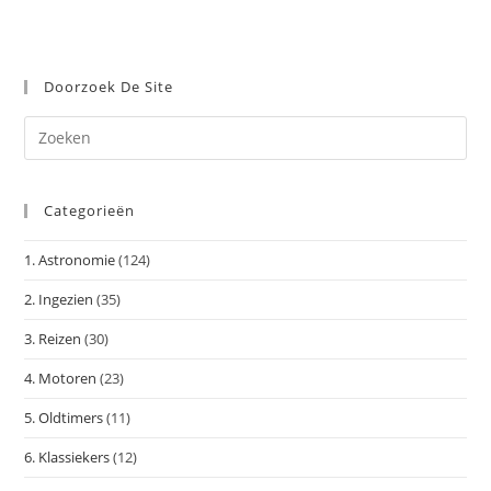
Doorzoek De Site
Dr
op
Es
Categorieën
om
het
1. Astronomie
(124)
zoe
te
2. Ingezien
(35)
slu
3. Reizen
(30)
4. Motoren
(23)
5. Oldtimers
(11)
6. Klassiekers
(12)