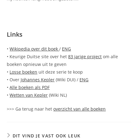
Links
•
Wikipedia over dit boek
/
ENG
• Keurige Duitse site over het
83 jarige project
om alle
boeken opnieuw uit te geven
•
Losse boeken
uit deze serie te koop
• Over
Johannes Kepler
(Wiki DUI) /
ENG
•
Alle boeken als PDF
•
Wetten van Kepler
(Wiki NL)
>>> Ga terug naar het
overzicht van alle boeken
DIT VIND JE VAST OOK LEUK