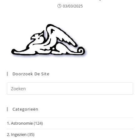
03/03/2025
Doorzoek De Site
Dr
op
Es
Categorieën
om
het
1. Astronomie
(124)
zoe
te
2. Ingezien
(35)