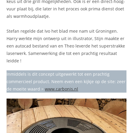
keus uit drie grill mogelijkheden. Ook is er een direct-hoog-
vuur plaat bij, die later in het proces ook prima dienst doet
als warmhoudplaatje.
Stefan regelde dat Ivo het blad mee nam uit Groningen.
Harry werkte mijn ontwerp uit in illustrator, Stijn maakte er
een autocad bestand van en Theo leverde het superstrakke
laserwerk. Samenwerking die tot een prachtig resultaat
leidde !
Inmiddels is dit concept uitgewerkt tot een prachtig
commercieel product. Neem even een kijkje op de site: zeer
de moeite waard >
www.carbonis.nl