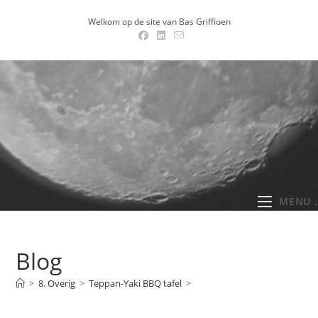
Ga
Welkom op de site van Bas Griffioen
naar
inhoud
MENU .
Blog
>
8. Overig
>
Teppan-Yaki BBQ tafel
>