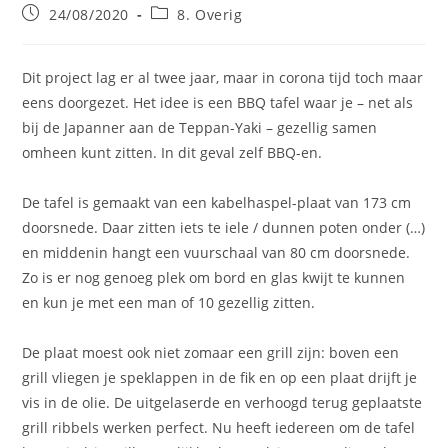
Bericht
Berichtcategorie:
24/08/2020
8. Overig
gepubliceerd
op:
Dit project lag er al twee jaar, maar in corona tijd toch maar
eens doorgezet. Het idee is een BBQ tafel waar je – net als
bij de Japanner aan de Teppan-Yaki – gezellig samen
omheen kunt zitten. In dit geval zelf BBQ-en.
De tafel is gemaakt van een kabelhaspel-plaat van 173 cm
doorsnede. Daar zitten iets te iele / dunnen poten onder (…)
en middenin hangt een vuurschaal van 80 cm doorsnede.
Zo is er nog genoeg plek om bord en glas kwijt te kunnen
en kun je met een man of 10 gezellig zitten.
De plaat moest ook niet zomaar een grill zijn: boven een
grill vliegen je speklappen in de fik en op een plaat drijft je
vis in de olie. De uitgelaserde en verhoogd terug geplaatste
grill ribbels werken perfect. Nu heeft iedereen om de tafel