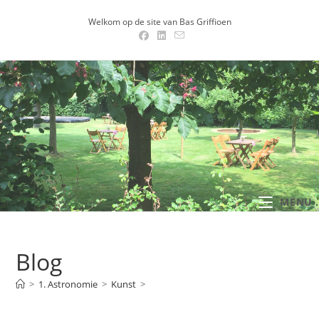
Ga
Welkom op de site van Bas Griffioen
naar
inhoud
MENU .
Blog
>
1. Astronomie
>
Kunst
>