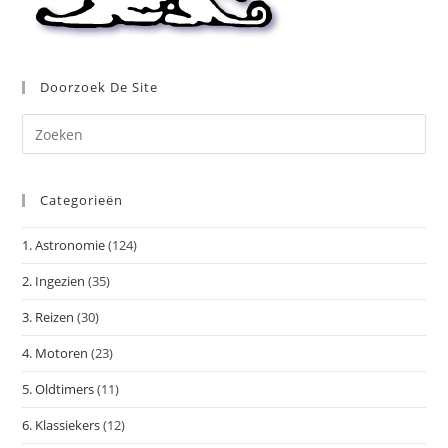
Doorzoek De Site
Dr
op
Es
Categorieën
om
het
1. Astronomie
(124)
zoe
te
2. Ingezien
(35)
slu
3. Reizen
(30)
4. Motoren
(23)
5. Oldtimers
(11)
6. Klassiekers
(12)