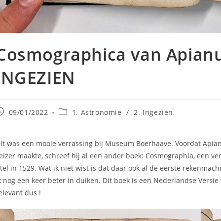
Cosmographica van Apianu
INGEZIEN
ericht
Berichtcategorie:
09/01/2022
1. Astronomie
/
2. Ingezien
epubliceerd
p:
it was een mooie verrassing bij Museum Boerhaave. Voordat Apia
eizer maakte, schreef hij al een ander boek: Cosmographia, een v
itel in 1529. Wat ik niet wist is dat daar ook al de eerste rekenmachi
k nog een keer beter in duiken. Dit boek is een Nederlandse Versie 
elevant dus !