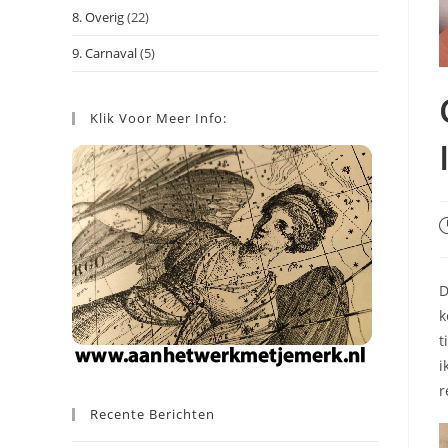
8. Overig
(22)
9. Carnaval
(5)
Klik Voor Meer Info:
B
g
o
D
k
t
i
r
Recente Berichten