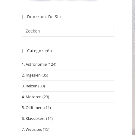
Doorzoek De Site
Druk
op
Escape
Categorieën
om
het
1. Astronomie
(124)
zoekpanee
te
2. Ingezien
(35)
sluiten.
3. Reizen
(30)
4. Motoren
(23)
5. Oldtimers
(11)
6. Klassiekers
(12)
7. Websites
(15)