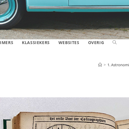
IMERS
KLASSIEKERS
WEBSITES
OVERIG
TOGGLE
SITE
>
1. Astronom
ZOEKEN