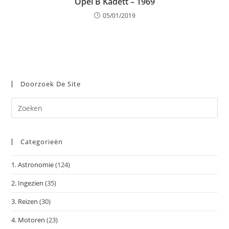
Opel B Kadett – 1969
05/01/2019
Doorzoek De Site
Dr
op
Es
Categorieën
om
het
1. Astronomie
(124)
zoe
te
2. Ingezien
(35)
slu
3. Reizen
(30)
4. Motoren
(23)