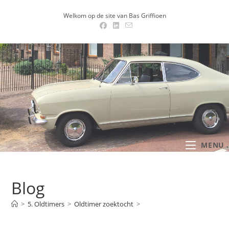
Ga
Welkom op de site van Bas Griffioen
naar
inhoud
MENU .
Blog
>
5. Oldtimers
>
Oldtimer zoektocht
>