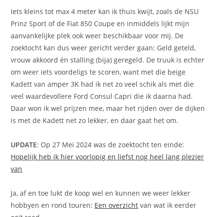
Iets kleins tot max 4 meter kan ik thuis kwijt, zoals de NSU
Prinz Sport of de Fiat 850 Coupe en inmiddels lijkt mijn
aanvankelijke plek ook weer beschikbaar voor mij. De
zoektocht kan dus weer gericht verder gaan: Geld geteld,
vrouw akkoord én stalling (bija) geregeld. De truuk is echter
om weer iets voordeligs te scoren, want met die beige
Kadett van amper 3K had ik net zo veel schik als met die
veel waardevollere Ford Consul Capri die ik daarna had.
Daar won ik wel prijzen mee, maar het rijden over de dijken
is met de Kadett net zo lekker, en daar gaat het om.
UPDATE
: Op 27 Mei 2024 was de zoektocht ten einde:
Hopelijk heb ik hier voorlopig en liefst nog heel lang plezier
van
Ja, af en toe lukt de koop wel en kunnen we weer lekker
hobbyen en rond touren:
Een overzicht
van wat ik eerder