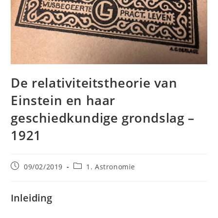
De relativiteitstheorie van
Einstein en haar
geschiedkundige grondslag –
1921
Bericht
Berichtcategorie:
09/02/2019
1. Astronomie
gepubliceerd
op:
Inleiding