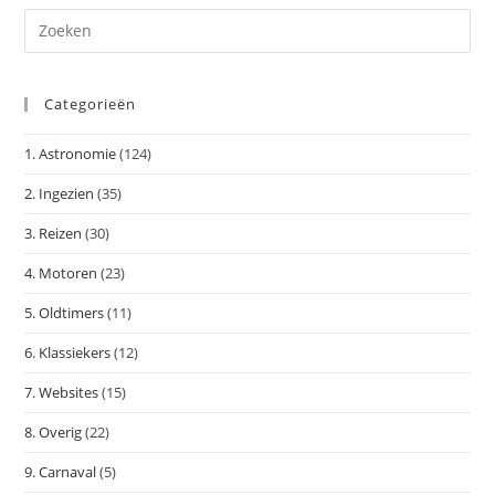
Dr
op
Es
Categorieën
om
het
1. Astronomie
(124)
zoe
te
2. Ingezien
(35)
slu
3. Reizen
(30)
4. Motoren
(23)
5. Oldtimers
(11)
6. Klassiekers
(12)
7. Websites
(15)
8. Overig
(22)
9. Carnaval
(5)