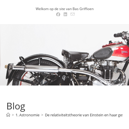
Ga
Welkom op de site van Bas Griffioen
naar
inhoud
MENU .
Blog
>
1. Astronomie
>
De relativiteitstheorie van Einstein en haar gesc