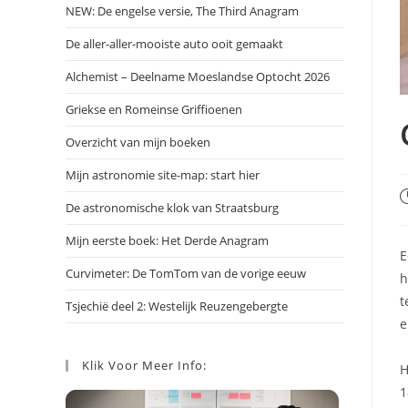
NEW: De engelse versie, The Third Anagram
De aller-aller-mooiste auto ooit gemaakt
Alchemist – Deelname Moeslandse Optocht 2026
Griekse en Romeinse Griffioenen
Overzicht van mijn boeken
Mijn astronomie site-map: start hier
B
De astronomische klok van Straatsburg
g
o
Mijn eerste boek: Het Derde Anagram
E
Curvimeter: De TomTom van de vorige eeuw
h
t
Tsjechië deel 2: Westelijk Reuzengebergte
e
Klik Voor Meer Info:
H
1