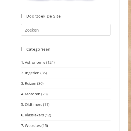
Doorzoek De Site
Druk
op
Escape
Categorieën
om
het
1. Astronomie
(124)
zoekpanee
te
2. Ingezien
(35)
sluiten.
3. Reizen
(30)
4. Motoren
(23)
5. Oldtimers
(11)
6. Klassiekers
(12)
7. Websites
(15)