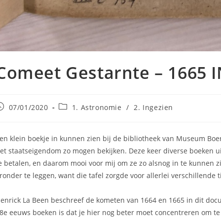
Comeet Gestarnte – 1665 
ericht
Berichtcategorie:
07/01/2020
1. Astronomie
/
2. Ingezien
epubliceerd
p:
en klein boekje in kunnen zien bij de bibliotheek van Museum Boe
et staatseigendom zo mogen bekijken. Deze keer diverse boeken ui
e betalen, en daarom mooi voor mij om ze zo alsnog in te kunnen z
ronder te leggen, want die tafel zorgde voor allerlei verschillende t
enrick La Been beschreef de kometen van 1664 en 1665 in dit docu
8e eeuws boeken is dat je hier nog beter moet concentreren om te b