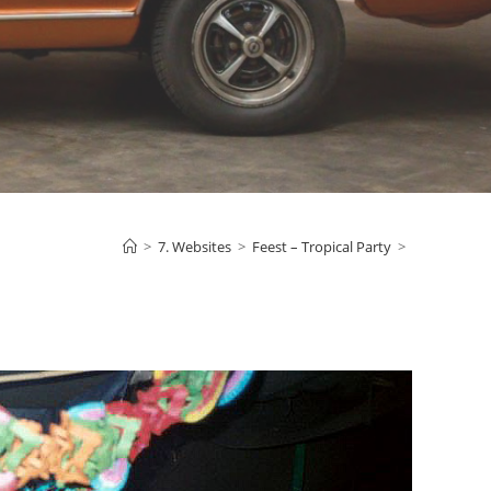
>
7. Websites
>
Feest – Tropical Party
>