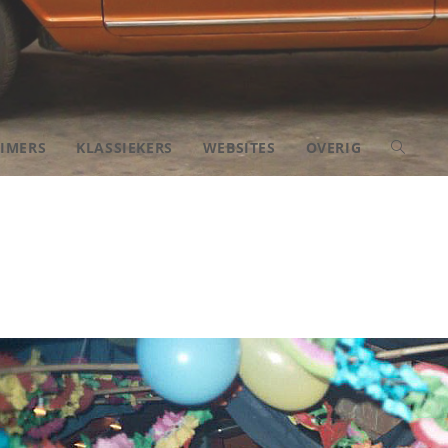
IMERS
KLASSIEKERS
WEBSITES
OVERIG
TOGGLE
SITE
ZOEKEN