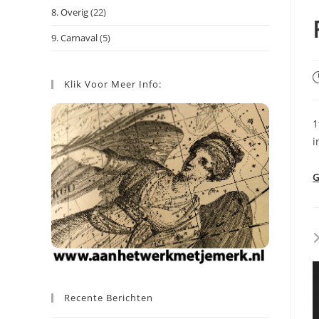
8. Overig
(22)
9. Carnaval
(5)
B
Klik Voor Meer Info:
g
o
1
i
G
Recente Berichten