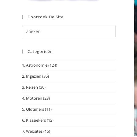
Doorzoek De Site
Druk
op
Escape
Categorieën
om
het
1. Astronomie
(124)
zoekpanee
te
2. Ingezien
(35)
sluiten.
3. Reizen
(30)
4. Motoren
(23)
5. Oldtimers
(11)
6. Klassiekers
(12)
7. Websites
(15)