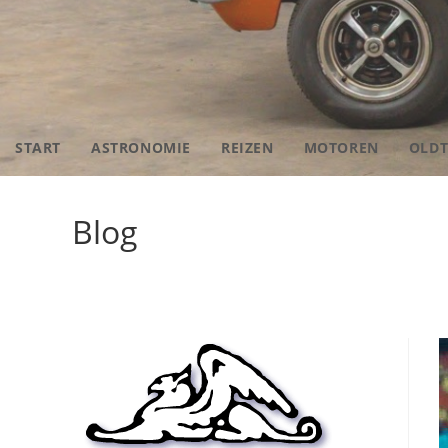
START
ASTRONOMIE
REIZEN
MOTOREN
OLDT
Blog