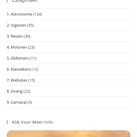
Categorieën
om
het
1. Astronomie
(124)
zoe
te
2. Ingezien
(35)
slu
3. Reizen
(30)
4. Motoren
(23)
5. Oldtimers
(11)
6. Klassiekers
(12)
7. Websites
(15)
8. Overig
(22)
9. Carnaval
(5)
Klik Voor Meer Info: