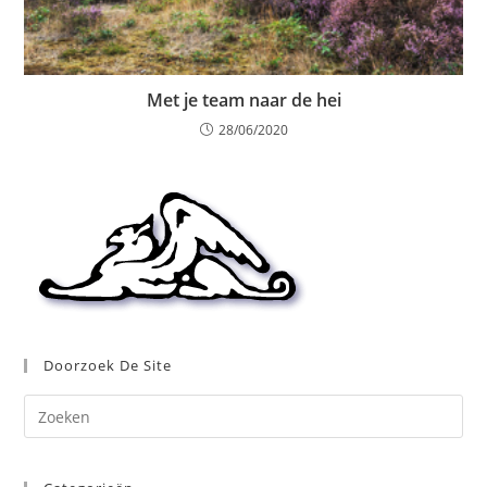
Met je team naar de hei
28/06/2020
Doorzoek De Site
Dr
op
Es