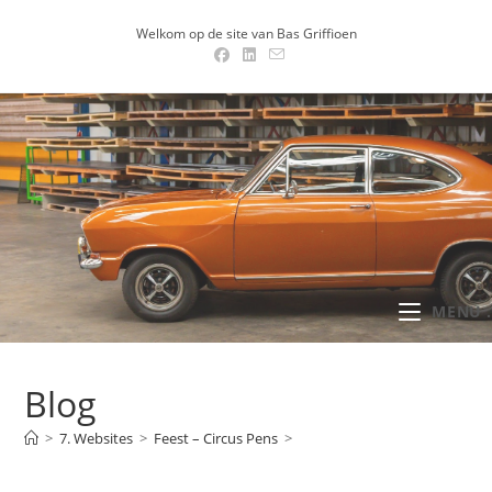
Ga
Welkom op de site van Bas Griffioen
naar
inhoud
MENU .
Blog
>
7. Websites
>
Feest – Circus Pens
>