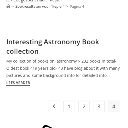
>
Zoekresultaten voor
“kepler”
>
Pagina 4
Interesting Astronomy Book
collection
My collection of books on 'astronomy':- 232 books in total-
Oldest book 419 years old- 43 have blog about it with many
pictures and some background info for detailed info…
Interesting
LEES VERDER
Astronomy
Book
collection
1
2
3
4
Naar vorige pagina