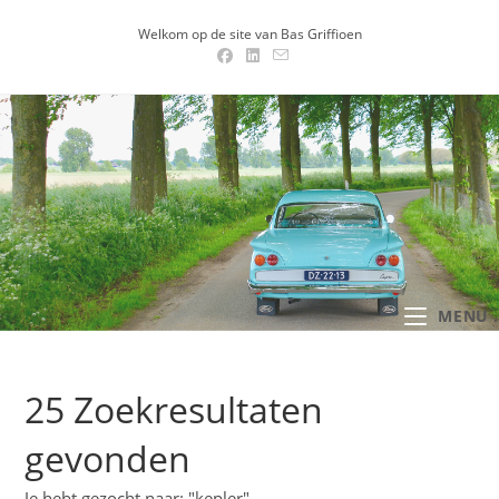
Ga
Welkom op de site van Bas Griffioen
naar
inhoud
MENU .
25
Zoekresultaten
gevonden
Je hebt gezocht naar: "kepler"