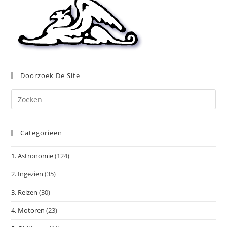
Doorzoek De Site
Dr
op
Es
Categorieën
om
het
1. Astronomie
(124)
zoe
te
2. Ingezien
(35)
slu
3. Reizen
(30)
4. Motoren
(23)